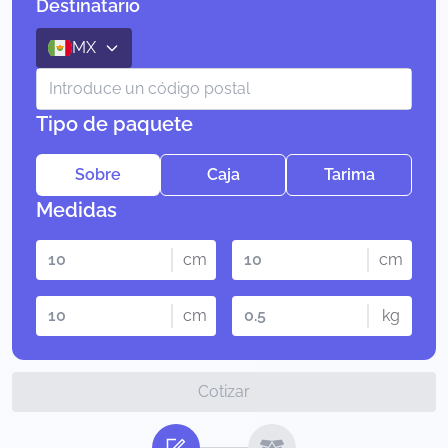
Destinatario
MX
Tipo de paquete
Sobre
Caja
Tarima
Medidas
cm
cm
cm
kg
Cotizar