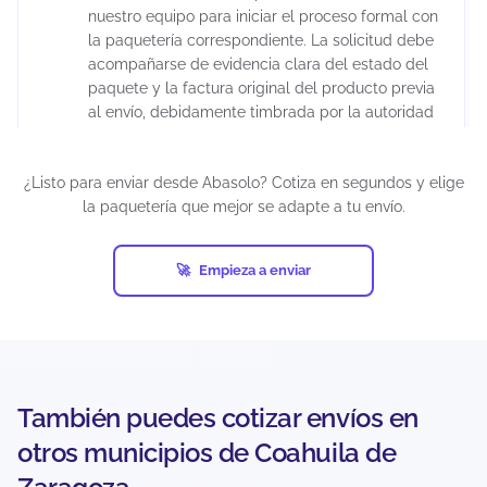
nuestro equipo para iniciar el proceso formal con
la paquetería correspondiente. La solicitud debe
acompañarse de evidencia clara del estado del
paquete y la factura original del producto previa
al envío, debidamente timbrada por la autoridad
fiscal correspondiente. Es importante considerar
que la aprobación del reembolso depende de la
¿Listo para enviar desde Abasolo? Cotiza en segundos y elige
evaluación de la empresa de mensajería, ya que
la paquetería que mejor se adapte a tu envío.
cada transportista cuenta con sus propios
protocolos de validación.
Los tiempos de resolución pueden extenderse
Empieza a enviar
varias semanas debido a los procesos internos
de investigación. Para reducir riesgos, se
recomienda utilizar embalaje adecuado y
declarar correctamente el valor real del
contenido.
También puedes cotizar envíos en
otros municipios de Coahuila de
¿Hay un límite de peso o tamaño para
envíos desde Abasolo?