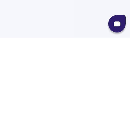
Recursos
Destinos
Políticas
Envíos
Paqueterías
Integraciones
Contacto
Paqueterías
AMPM
99minutos
iVoy
Estafeta
J&T Express