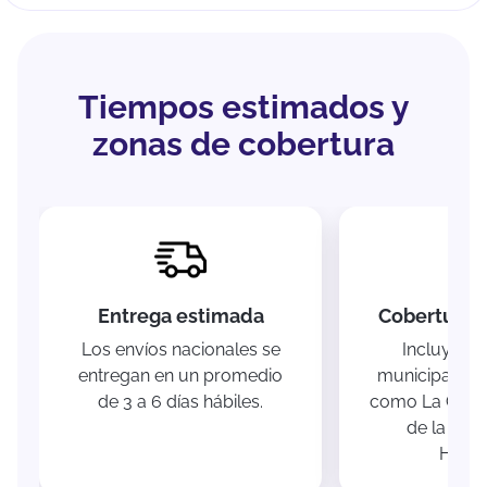
Tiempos estimados y
zonas de cobertura
Entrega estimada
Cobertura e
Los envíos nacionales se
Incluye la
entregan en un promedio
municipal y 
de 3 a 6 días hábiles.
como La Cuchi
de la Vaqu
Huiza