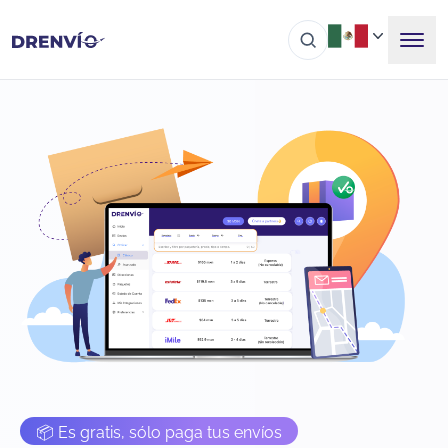
📦 Es gratis, sólo paga tus envíos