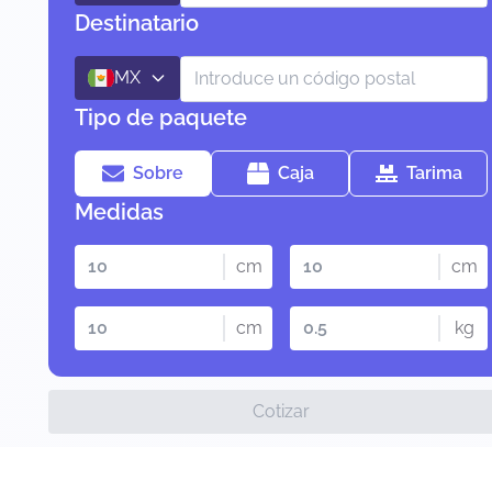
Destinatario
MX
Tipo de paquete
Sobre
Caja
Tarima
Medidas
cm
cm
cm
kg
Cotizar