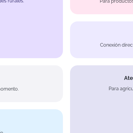
es rurales.
Para productos
Conexión direc
Ate
Para agric
momento.
io.