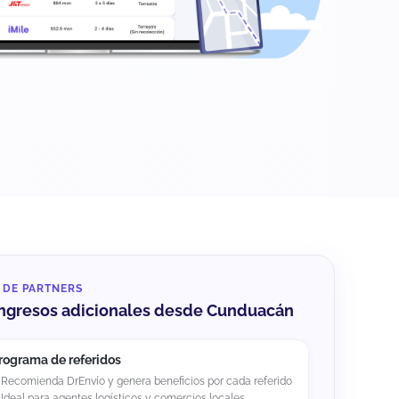
 DE PARTNERS
ngresos adicionales desde Cunduacán
rograma de referidos
Recomienda DrEnvío y genera beneficios por cada referido
Ideal para agentes logísticos y comercios locales