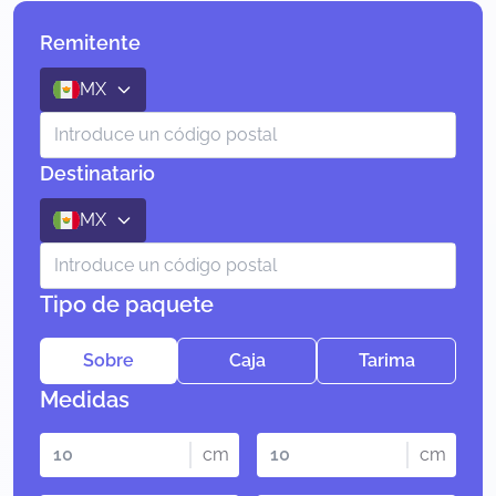
Remitente
MX
Destinatario
MX
Tipo de paquete
Sobre
Caja
Tarima
Medidas
cm
cm