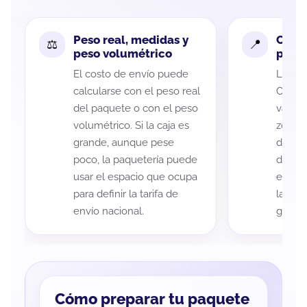
Peso real, medidas y
Cobe
peso volumétrico
paque
El costo de envío puede
La cob
calcularse con el peso real
Califo
del paquete o con el peso
variar
volumétrico. Si la caja es
zona d
grande, aunque pese
de ent
poco, la paquetería puede
de cad
usar el espacio que ocupa
eso es
para definir la tarifa de
la rut
envío nacional.
guía d
Cómo preparar tu paquete