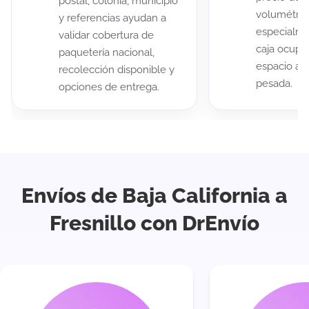
postal, colonia, municipio
volumétric
y referencias ayudan a
especialme
validar cobertura de
caja ocup
paquetería nacional,
espacio au
recolección disponible y
pesada.
opciones de entrega.
Envíos de Baja California a
Fresnillo con DrEnvío