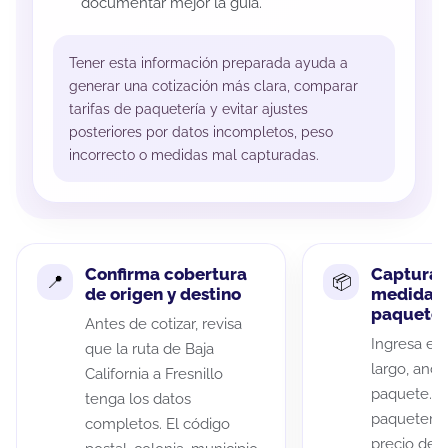
documentar mejor la guía.
Tener esta información preparada ayuda a
generar una cotización más clara, comparar
tarifas de paquetería y evitar ajustes
posteriores por datos incompletos, peso
incorrecto o medidas mal capturadas.
Confirma cobertura
Captura 
de origen y destino
medidas 
paquete
Antes de cotizar, revisa
Ingresa el 
que la ruta de Baja
largo, anch
California a Fresnillo
paquete. A
tenga los datos
paqueterías
completos. El código
precio de 