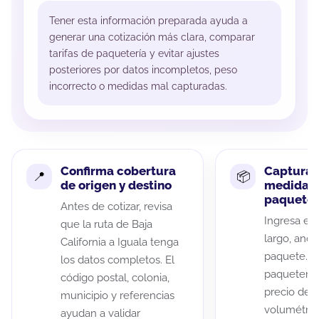
Tener esta información preparada ayuda a
generar una cotización más clara, comparar
tarifas de paquetería y evitar ajustes
posteriores por datos incompletos, peso
incorrecto o medidas mal capturadas.
Confirma cobertura
Captura 
de origen y destino
medidas 
paquete
Antes de cotizar, revisa
Ingresa el 
que la ruta de Baja
largo, anch
California a Iguala tenga
paquete. A
los datos completos. El
paqueterías
código postal, colonia,
precio de 
municipio y referencias
volumétric
ayudan a validar