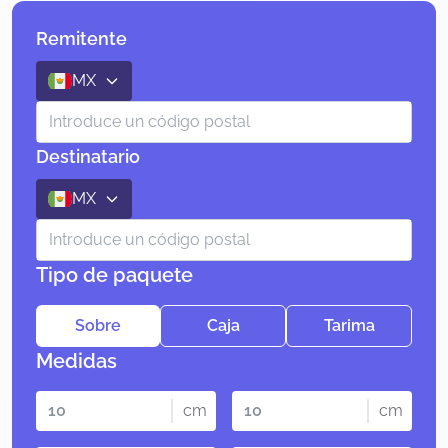
Remitente
MX
Destinatario
MX
Tipo de paquete
Sobre
Caja
Tarima
Medidas
cm
cm