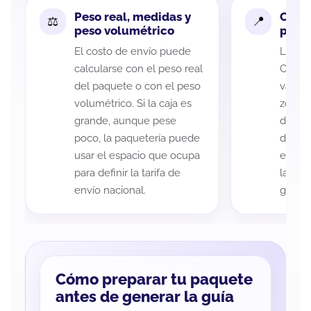
Peso real, medidas y
Cobe
peso volumétrico
paque
El costo de envío puede
La cob
calcularse con el peso real
Califo
del paquete o con el peso
variar
volumétrico. Si la caja es
zona d
grande, aunque pese
de ent
poco, la paquetería puede
de cad
usar el espacio que ocupa
eso es
para definir la tarifa de
la rut
envío nacional.
guía d
Cómo preparar tu paquete
antes de generar la guía