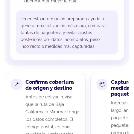
documentar mejor la guía.
Tener esta información preparada ayuda a
generar una cotización más clara, comparar
tarifas de paquetería y evitar ajustes
posteriores por datos incompletos, peso
incorrecto o medidas mal capturadas.
Confirma cobertura
Captura 
de origen y destino
medidas 
paquete
Antes de cotizar, revisa
Ingresa el 
que la ruta de Baja
largo, anch
California a Miramar tenga
paquete. A
los datos completos. El
paqueterías
código postal, colonia,
precio de 