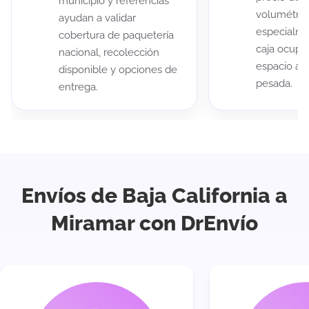
municipio y referencias
volumétric
ayudan a validar
especialme
cobertura de paquetería
caja ocup
nacional, recolección
espacio au
disponible y opciones de
pesada.
entrega.
Envíos de Baja California a
Miramar con DrEnvío