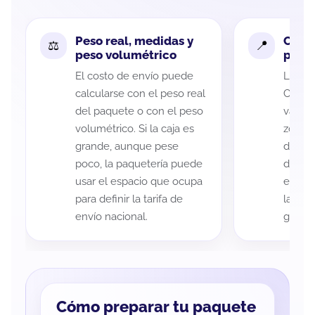
Peso real, medidas y
Cobe
peso volumétrico
paque
El costo de envío puede
La cob
calcularse con el peso real
Califo
del paquete o con el peso
variar
volumétrico. Si la caja es
zona d
grande, aunque pese
de ent
poco, la paquetería puede
de cad
usar el espacio que ocupa
eso es
para definir la tarifa de
la rut
envío nacional.
guía d
Cómo preparar tu paquete