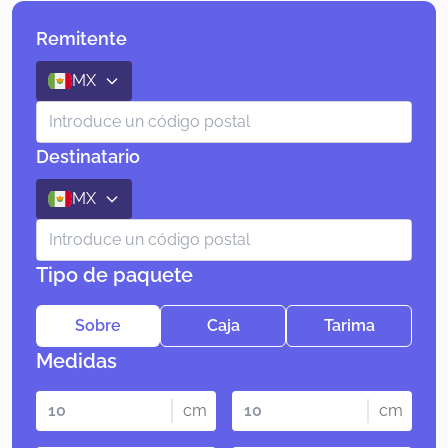
Remitente
MX
Destinatario
MX
Tipo de paquete
Sobre
Caja
Tarima
Medidas
cm
cm