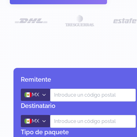
Remitente
MX
Destinatario
MX
Tipo de paquete