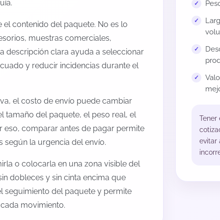
uía.
Peso
Larg
el contenido del paquete. No es lo
volu
esorios, muestras comerciales,
Desc
na descripción clara ayuda a seleccionar
prod
cuado y reducir incidencias durante el
Val
mejo
ova, el costo de envío puede cambiar
l tamaño del paquete, el peso real, el
Tener
or eso, comparar antes de pagar permite
cotiza
evitar
s según la urgencia del envío.
incorr
rla o colocarla en una zona visible del
sin dobleces y sin cinta encima que
 el seguimiento del paquete y permite
a cada movimiento.