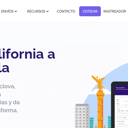
ENVÍOS
RECURSOS
CONTACTO
COTIZAR
RASTREADOR
ifornia a
la
clova,
a
ías y da
aforma.