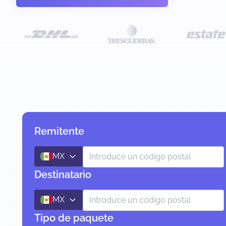
Remitente
MX
Destinatario
MX
Tipo de paquete