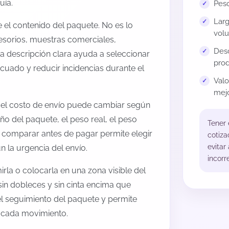
uía.
Peso
Larg
el contenido del paquete. No es lo
volu
esorios, muestras comerciales,
Desc
na descripción clara ayuda a seleccionar
prod
cuado y reducir incidencias durante el
Val
mejo
o, el costo de envío puede cambiar según
ño del paquete, el peso real, el peso
Tener
, comparar antes de pagar permite elegir
cotiza
evitar
 la urgencia del envío.
incorr
rla o colocarla en una zona visible del
sin dobleces y sin cinta encima que
 el seguimiento del paquete y permite
a cada movimiento.