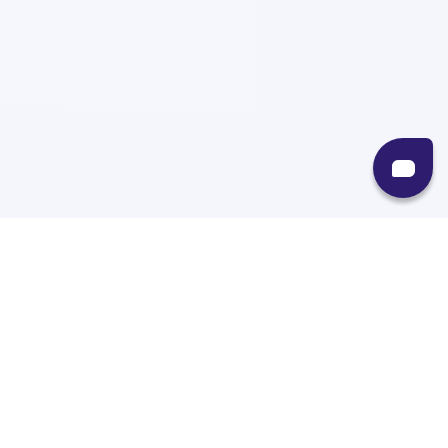
Recursos
Destinos
Políticas
Envíos
Paqueterías
Integraciones
Contacto
Paqueterías
AMPM