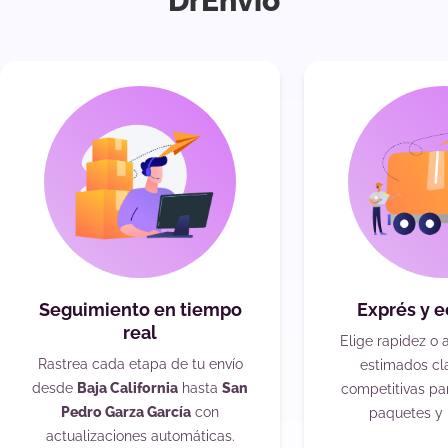
DrEnvío
Seguimiento en tiempo
Exprés y 
real
Elige rapidez o 
Rastrea cada etapa de tu envío
estimados cla
desde
Baja California
hasta
San
competitivas pa
Pedro Garza García
con
paquetes y 
actualizaciones automáticas.