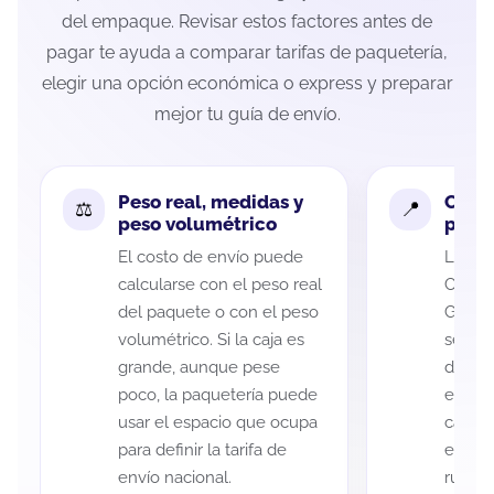
del empaque. Revisar estos factores antes de
pagar te ayuda a comparar tarifas de paquetería,
elegir una opción económica o express y preparar
mejor tu guía de envío.
Peso real, medidas y
Cobe
peso volumétrico
paque
El costo de envío puede
La cob
calcularse con el peso real
Califo
del paquete o con el peso
Garza 
volumétrico. Si la caja es
según 
grande, aunque pese
de rec
poco, la paquetería puede
entreg
usar el espacio que ocupa
cada p
para definir la tarifa de
es imp
envío nacional.
ruta a