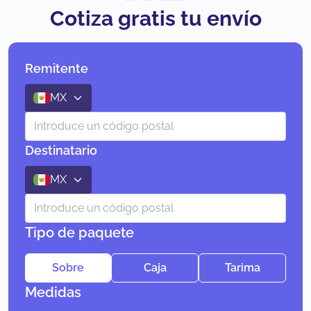
Cotiza gratis tu envío
Remitente
MX
Destinatario
MX
Tipo de paquete
Sobre
Caja
Tarima
Medidas