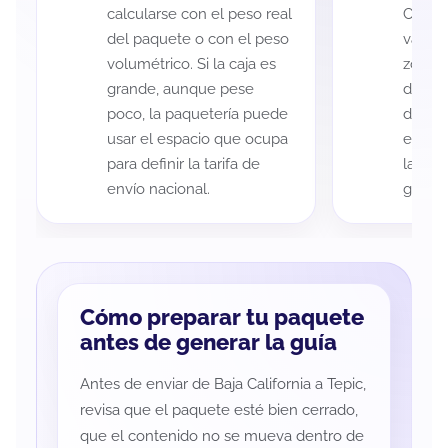
calcularse con el peso real
Califo
del paquete o con el peso
variar
volumétrico. Si la caja es
zona d
grande, aunque pese
de ent
poco, la paquetería puede
de cad
usar el espacio que ocupa
eso es
para definir la tarifa de
la rut
envío nacional.
guía d
Cómo preparar tu paquete
antes de generar la guía
Antes de enviar de Baja California a Tepic,
revisa que el paquete esté bien cerrado,
que el contenido no se mueva dentro de