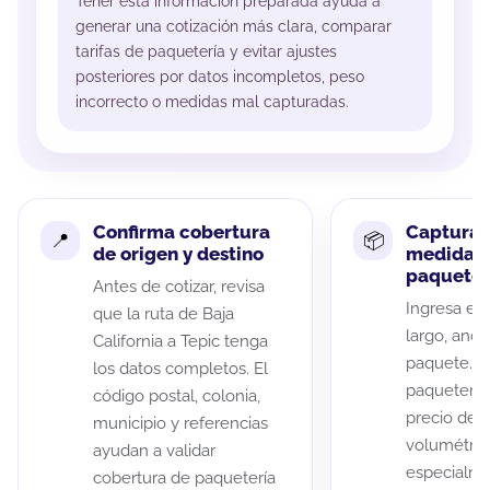
Tener esta información preparada ayuda a
generar una cotización más clara, comparar
tarifas de paquetería y evitar ajustes
posteriores por datos incompletos, peso
incorrecto o medidas mal capturadas.
Confirma cobertura
Captura 
de origen y destino
medidas 
paquete
Antes de cotizar, revisa
Ingresa el 
que la ruta de Baja
largo, anch
California a Tepic tenga
paquete. A
los datos completos. El
paqueterías
código postal, colonia,
precio de 
municipio y referencias
volumétric
ayudan a validar
especialme
cobertura de paquetería