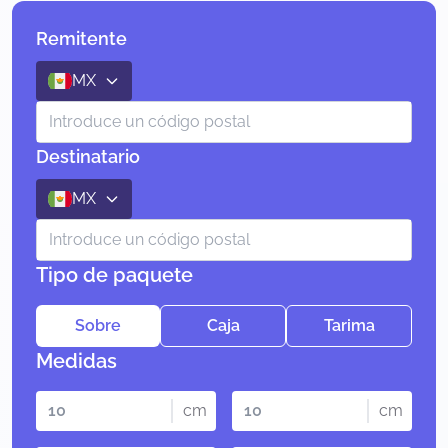
Remitente
MX
Destinatario
MX
Tipo de paquete
Sobre
Caja
Tarima
Medidas
cm
cm