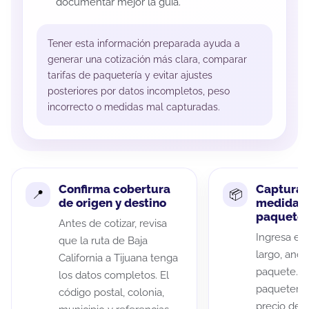
documentar mejor la guía.
Tener esta información preparada ayuda a
generar una cotización más clara, comparar
tarifas de paquetería y evitar ajustes
posteriores por datos incompletos, peso
incorrecto o medidas mal capturadas.
Confirma cobertura
Captura 
de origen y destino
medidas 
paquete
Antes de cotizar, revisa
Ingresa el 
que la ruta de Baja
largo, anch
California a Tijuana tenga
paquete. A
los datos completos. El
paqueterías
código postal, colonia,
precio de 