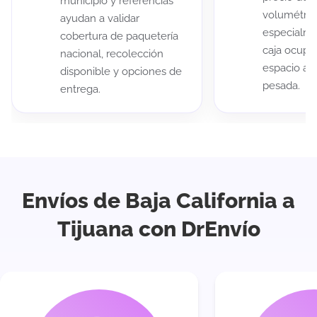
municipio y referencias
volumétric
ayudan a validar
especialme
cobertura de paquetería
caja ocup
nacional, recolección
espacio au
disponible y opciones de
pesada.
entrega.
Envíos de Baja California a
Tijuana con DrEnvío