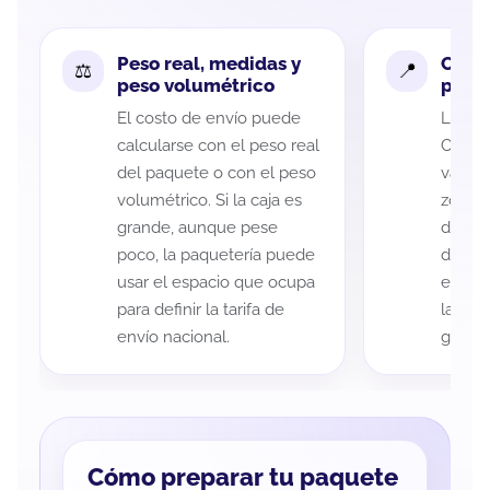
Peso real, medidas y
Cobe
peso volumétrico
paque
El costo de envío puede
La cob
calcularse con el peso real
Califo
del paquete o con el peso
variar
volumétrico. Si la caja es
zona d
grande, aunque pese
de ent
poco, la paquetería puede
de cad
usar el espacio que ocupa
eso es
para definir la tarifa de
la rut
envío nacional.
guía d
Cómo preparar tu paquete