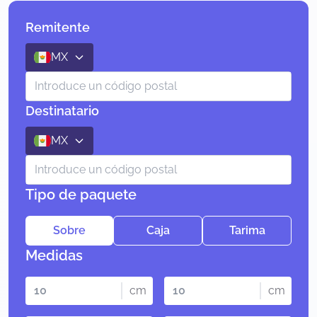
Remitente
MX
Destinatario
MX
Tipo de paquete
Sobre
Caja
Tarima
Medidas
cm
cm