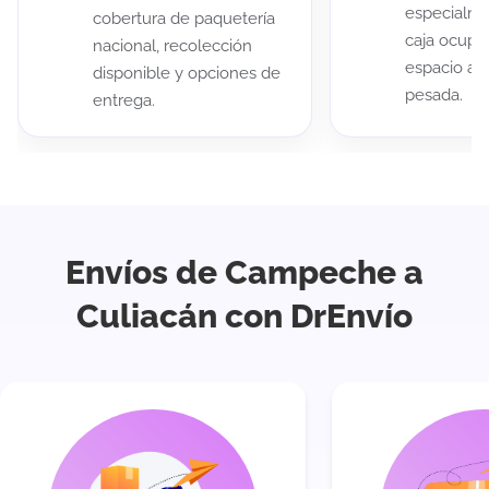
especialme
cobertura de paquetería
caja ocup
nacional, recolección
espacio au
disponible y opciones de
pesada.
entrega.
Envíos de Campeche a
Culiacán con DrEnvío