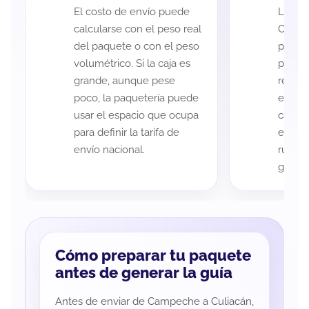
El costo de envío puede
La cob
calcularse con el peso real
Campe
del paquete o con el peso
puede 
volumétrico. Si la caja es
postal
grande, aunque pese
recole
poco, la paquetería puede
entreg
usar el espacio que ocupa
cada p
para definir la tarifa de
es imp
envío nacional.
ruta a
guía d
Cómo preparar tu paquete
antes de generar la guía
Antes de enviar de Campeche a Culiacán,