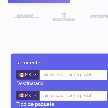
Remitente
MX
Destinatario
MX
Tipo de paquete