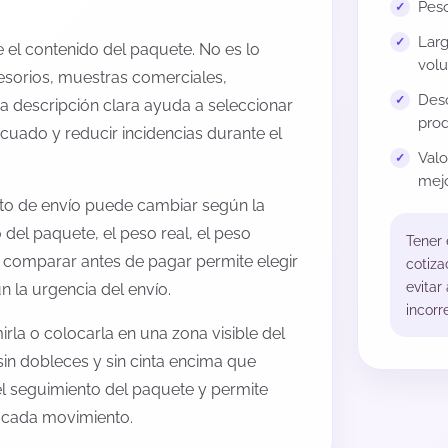
Peso
Larg
el contenido del paquete. No es lo
volu
esorios, muestras comerciales,
Desc
na descripción clara ayuda a seleccionar
prod
cuado y reducir incidencias durante el
Val
mejo
sto de envío puede cambiar según la
 del paquete, el peso real, el peso
Tener
, comparar antes de pagar permite elegir
cotiza
evitar
 la urgencia del envío.
incorr
rla o colocarla en una zona visible del
sin dobleces y sin cinta encima que
 el seguimiento del paquete y permite
a cada movimiento.