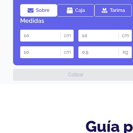
Sobre
Caja
Tarima
Medidas
cm
cm
cm
kg
Cotizar
Guía p