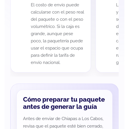
El costo de envío puede
La cob
calcularse con el peso real
y Los 
del paquete o con el peso
según 
volumétrico. Si la caja es
de rec
grande, aunque pese
entreg
poco, la paquetería puede
cada p
usar el espacio que ocupa
es imp
para definir la tarifa de
ruta a
envío nacional.
guía d
Cómo preparar tu paquete
antes de generar la guía
Antes de enviar de Chiapas a Los Cabos,
revisa que el paquete esté bien cerrado,