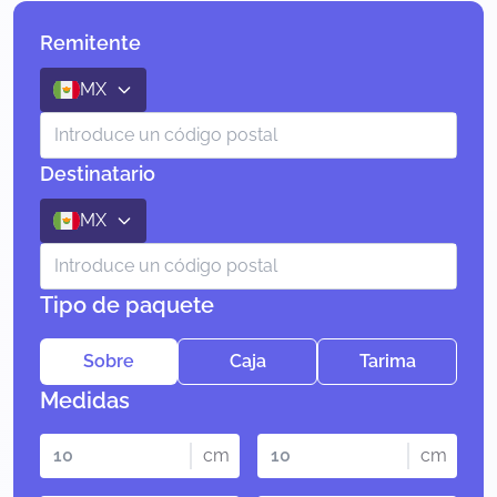
Remitente
MX
Destinatario
MX
Tipo de paquete
Sobre
Caja
Tarima
Medidas
cm
cm