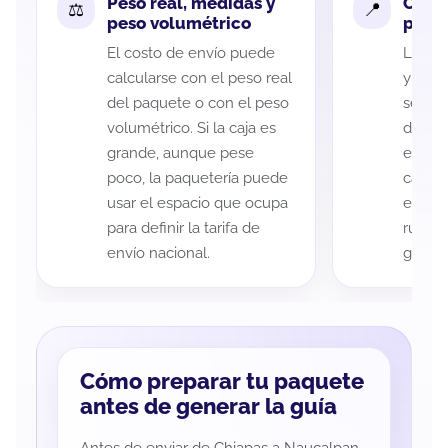
Peso real, medidas y
Cobe
peso volumétrico
paque
El costo de envío puede
La cob
calcularse con el peso real
y Nauc
del paquete o con el peso
según 
volumétrico. Si la caja es
de rec
grande, aunque pese
entreg
poco, la paquetería puede
cada p
usar el espacio que ocupa
es imp
para definir la tarifa de
ruta a
envío nacional.
guía d
Cómo preparar tu paquete
antes de generar la guía