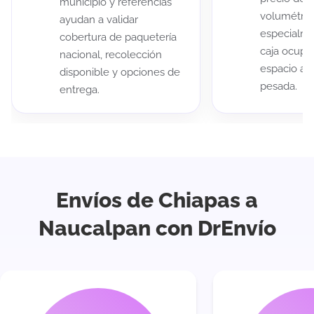
municipio y referencias
volumétric
ayudan a validar
especialme
cobertura de paquetería
caja ocup
nacional, recolección
espacio au
disponible y opciones de
pesada.
entrega.
Envíos de Chiapas a
Naucalpan con DrEnvío