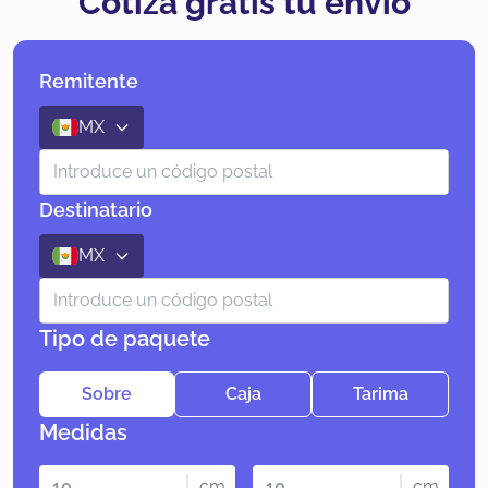
Cotiza gratis tu envío
Remitente
MX
Destinatario
MX
Tipo de paquete
Sobre
Caja
Tarima
Medidas
cm
cm