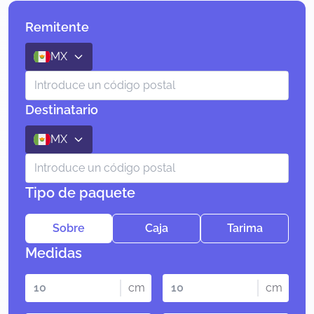
Remitente
MX
Destinatario
MX
Tipo de paquete
Sobre
Caja
Tarima
Medidas
cm
cm