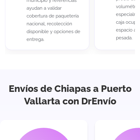
municipio y referencias
volumétric
ayudan a validar
especialme
cobertura de paquetería
caja ocup
nacional, recolección
espacio au
disponible y opciones de
pesada.
entrega.
Envíos de Chiapas a Puerto
Vallarta con DrEnvío