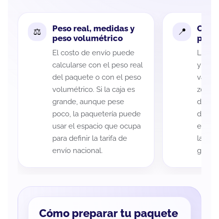
Peso real, medidas y
Cobe
peso volumétrico
paque
El costo de envío puede
La cob
calcularse con el peso real
y Puer
del paquete o con el peso
variar
volumétrico. Si la caja es
zona d
grande, aunque pese
de ent
poco, la paquetería puede
de cad
usar el espacio que ocupa
eso es
para definir la tarifa de
la rut
envío nacional.
guía d
Cómo preparar tu paquete