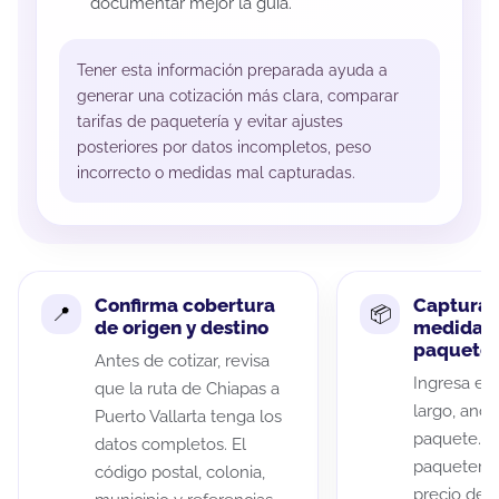
documentar mejor la guía.
Tener esta información preparada ayuda a
generar una cotización más clara, comparar
tarifas de paquetería y evitar ajustes
posteriores por datos incompletos, peso
incorrecto o medidas mal capturadas.
Confirma cobertura
Captura 
de origen y destino
medidas 
paquete
Antes de cotizar, revisa
Ingresa el 
que la ruta de Chiapas a
largo, anch
Puerto Vallarta tenga los
paquete. A
datos completos. El
paqueterías
código postal, colonia,
precio de 