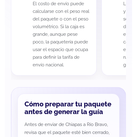
El costo de envío puede
La cob
calcularse con el peso real
y Río 
del paquete o con el peso
según 
volumétrico. Si la caja es
de rec
grande, aunque pese
entreg
poco, la paquetería puede
cada p
usar el espacio que ocupa
es imp
para definir la tarifa de
ruta a
envío nacional.
guía d
Cómo preparar tu paquete
antes de generar la guía
Antes de enviar de Chiapas a Río Bravo,
revisa que el paquete esté bien cerrado,