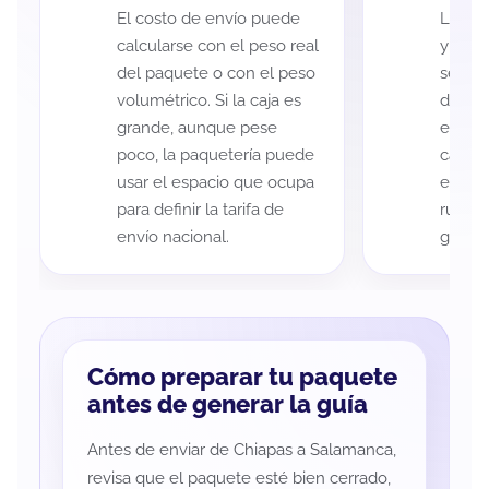
El costo de envío puede
La cob
calcularse con el peso real
y Sala
del paquete o con el peso
según 
volumétrico. Si la caja es
de rec
grande, aunque pese
entreg
poco, la paquetería puede
cada p
usar el espacio que ocupa
es imp
para definir la tarifa de
ruta a
envío nacional.
guía d
Cómo preparar tu paquete
antes de generar la guía
Antes de enviar de Chiapas a Salamanca,
revisa que el paquete esté bien cerrado,