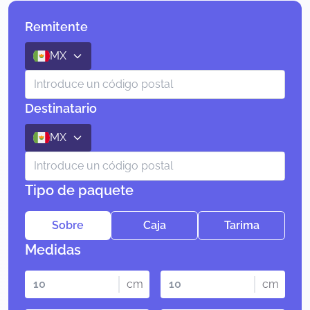
Remitente
MX
Destinatario
MX
Tipo de paquete
Sobre
Caja
Tarima
Medidas
cm
cm