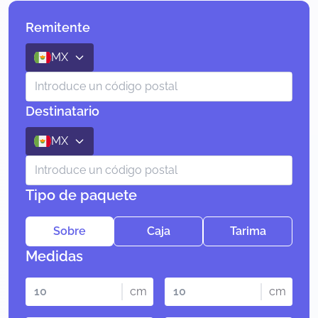
Remitente
MX
Destinatario
MX
Tipo de paquete
Sobre
Caja
Tarima
Medidas
cm
cm