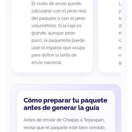
El costo de envío puede
La cob
calcularse con el peso real
y Tepe
del paquete o con el peso
según 
volumétrico. Si la caja es
de rec
grande, aunque pese
entreg
poco, la paquetería puede
cada p
usar el espacio que ocupa
es imp
para definir la tarifa de
ruta a
envío nacional.
guía d
Cómo preparar tu paquete
antes de generar la guía
Antes de enviar de Chiapas a Tepexpan,
revisa que el paquete esté bien cerrado,