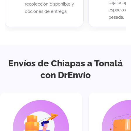
caja ocup
recolección disponible y
espacio au
opciones de entrega.
pesada.
Envíos de Chiapas a Tonalá
con DrEnvío