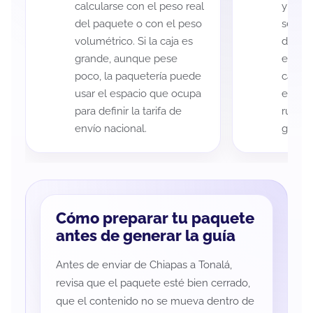
calcularse con el peso real
y Tona
del paquete o con el peso
según 
volumétrico. Si la caja es
de rec
grande, aunque pese
entreg
poco, la paquetería puede
cada p
usar el espacio que ocupa
es imp
para definir la tarifa de
ruta a
envío nacional.
guía d
Cómo preparar tu paquete
antes de generar la guía
Antes de enviar de Chiapas a Tonalá,
revisa que el paquete esté bien cerrado,
que el contenido no se mueva dentro de