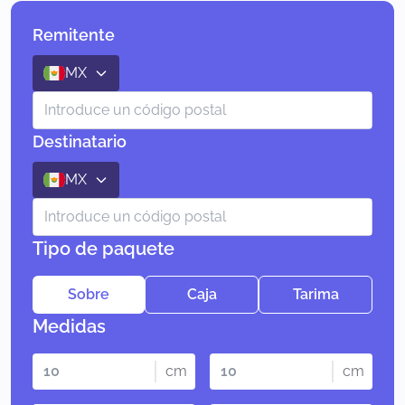
Remitente
MX
Destinatario
MX
Tipo de paquete
Sobre
Caja
Tarima
Medidas
cm
cm