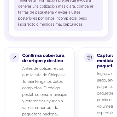
Tener esta información preparada ayuda a
generar una cotización más clara, comparar
tarifas de paquetería y evitar ajustes
posteriores por datos incompletos, peso
incorrecto o medidas mal capturadas.
Confirma cobertura
Captura 
de origen y destino
medidas 
paquete
Antes de cotizar, revisa
Ingresa el 
que la ruta de Chiapas a
largo, anch
Tonalá tenga los datos
paquete. A
completos. El código
paqueterías
postal, colonia, municipio
precio de 
y referencias ayudan a
volumétric
validar cobertura de
especialme
paquetería nacional,