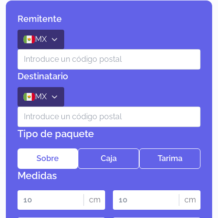
Remitente
MX
Destinatario
MX
Tipo de paquete
Sobre
Caja
Tarima
Medidas
cm
cm