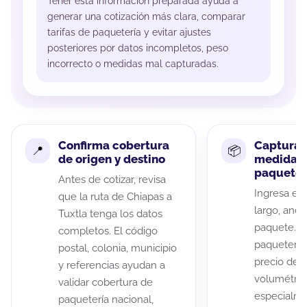
Tener esta información preparada ayuda a
generar una cotización más clara, comparar
tarifas de paquetería y evitar ajustes
posteriores por datos incompletos, peso
incorrecto o medidas mal capturadas.
Confirma cobertura
Captura 
de origen y destino
medidas 
paquete
Antes de cotizar, revisa
Ingresa el 
que la ruta de Chiapas a
largo, anch
Tuxtla tenga los datos
paquete. A
completos. El código
paqueterías
postal, colonia, municipio
precio de 
y referencias ayudan a
volumétric
validar cobertura de
especialme
paquetería nacional,