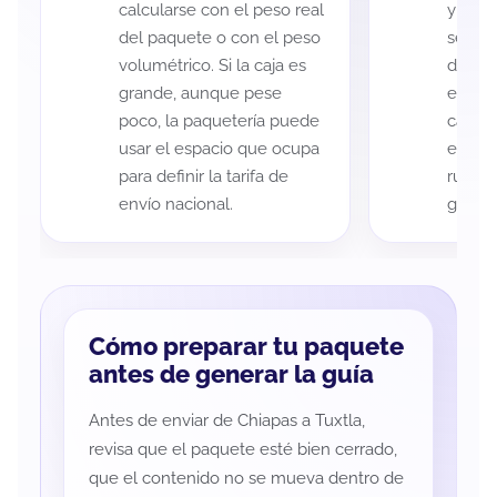
calcularse con el peso real
y Tuxt
del paquete o con el peso
según 
volumétrico. Si la caja es
de rec
grande, aunque pese
entreg
poco, la paquetería puede
cada p
usar el espacio que ocupa
es imp
para definir la tarifa de
ruta a
envío nacional.
guía d
Cómo preparar tu paquete
antes de generar la guía
Antes de enviar de Chiapas a Tuxtla,
revisa que el paquete esté bien cerrado,
que el contenido no se mueva dentro de