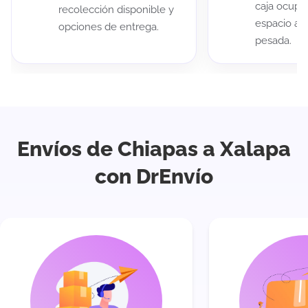
caja ocup
recolección disponible y
espacio au
opciones de entrega.
pesada.
Envíos de Chiapas a Xalapa
con DrEnvío