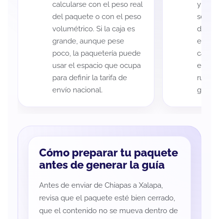
calcularse con el peso real
y Xala
del paquete o con el peso
según 
volumétrico. Si la caja es
de rec
grande, aunque pese
entreg
poco, la paquetería puede
cada p
usar el espacio que ocupa
es imp
para definir la tarifa de
ruta a
envío nacional.
guía d
Cómo preparar tu paquete
antes de generar la guía
Antes de enviar de Chiapas a Xalapa,
revisa que el paquete esté bien cerrado,
que el contenido no se mueva dentro de