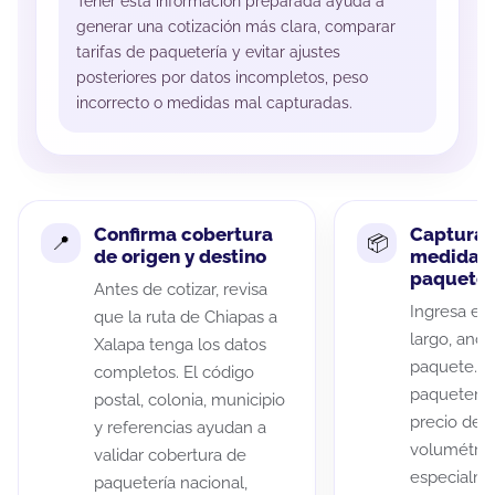
Tener esta información preparada ayuda a
generar una cotización más clara, comparar
tarifas de paquetería y evitar ajustes
posteriores por datos incompletos, peso
incorrecto o medidas mal capturadas.
Confirma cobertura
Captura 
de origen y destino
medidas 
paquete
Antes de cotizar, revisa
Ingresa el 
que la ruta de Chiapas a
largo, anch
Xalapa tenga los datos
paquete. A
completos. El código
paqueterías
postal, colonia, municipio
precio de 
y referencias ayudan a
volumétric
validar cobertura de
especialme
paquetería nacional,