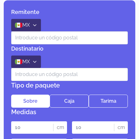
Remitente
MX
Destinatario
MX
Tipo de paquete
Sobre
Caja
Tarima
Medidas
cm
cm