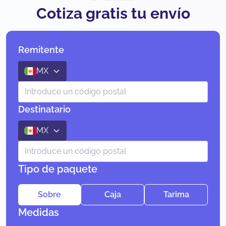
Cotiza gratis tu envío
Remitente
MX
Destinatario
MX
Tipo de paquete
Sobre
Caja
Tarima
Medidas