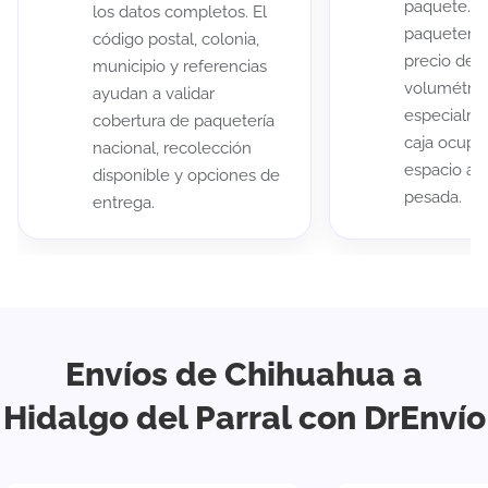
paquete. A
los datos completos. El
paqueterías
código postal, colonia,
precio de 
municipio y referencias
volumétric
ayudan a validar
especialme
cobertura de paquetería
caja ocup
nacional, recolección
espacio au
disponible y opciones de
pesada.
entrega.
Envíos de Chihuahua a
Hidalgo del Parral con DrEnvío