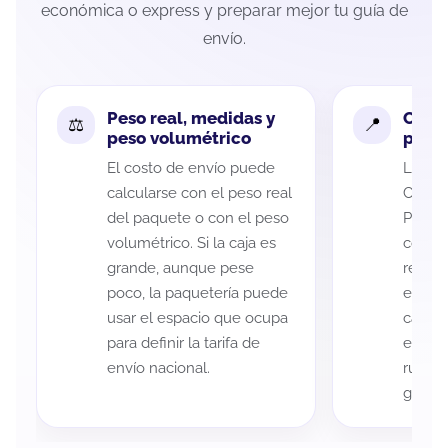
económica o express y preparar mejor tu guía de
envío.
Peso real, medidas y
Cobe
peso volumétrico
paque
El costo de envío puede
La cob
calcularse con el peso real
Chihua
del paquete o con el peso
Parral
volumétrico. Si la caja es
código
grande, aunque pese
recole
poco, la paquetería puede
entreg
usar el espacio que ocupa
cada p
para definir la tarifa de
es imp
envío nacional.
ruta a
guía d