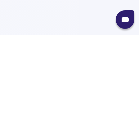
Recursos
Destinos
Políticas
Envíos
Paqueterías
Integraciones
Contacto
Paqueterías
AMPM
99minutos
iVoy
Estafeta
J&T Express