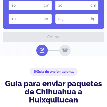
cm
cm
cm
kg
Cotizar
Guía de envío nacional
Guía para enviar paquetes
de Chihuahua a
Huixquilucan