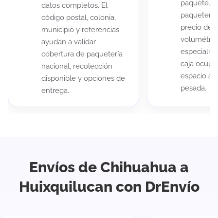
paquete. A
datos completos. El
paqueterías
código postal, colonia,
precio de 
municipio y referencias
volumétric
ayudan a validar
especialme
cobertura de paquetería
caja ocup
nacional, recolección
espacio au
disponible y opciones de
pesada.
entrega.
Envíos de Chihuahua a
Huixquilucan con DrEnvío