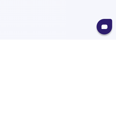
Recursos
Destinos
Políticas
Envíos
Paqueterías
Integraciones
Contacto
Paqueterías
AMPM
99minutos
iVoy