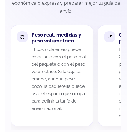
económica o express y preparar mejor tu guía de
envío.
Peso real, medidas y
Cobe
peso volumétrico
paque
El costo de envío puede
La cob
calcularse con el peso real
Chihua
del paquete o con el peso
puede 
volumétrico. Si la caja es
postal
grande, aunque pese
recole
poco, la paquetería puede
entreg
usar el espacio que ocupa
cada p
para definir la tarifa de
es imp
envío nacional.
ruta a
guía d