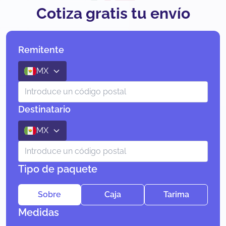
Cotiza gratis tu envío
Remitente
MX
Destinatario
MX
Tipo de paquete
Sobre
Caja
Tarima
Medidas