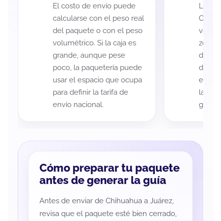
El costo de envío puede
La cob
calcularse con el peso real
Chihu
del paquete o con el peso
variar
volumétrico. Si la caja es
zona d
grande, aunque pese
de ent
poco, la paquetería puede
de cad
usar el espacio que ocupa
eso es
para definir la tarifa de
la rut
envío nacional.
guía d
Cómo preparar tu paquete
antes de generar la guía
Antes de enviar de Chihuahua a Juárez,
revisa que el paquete esté bien cerrado,