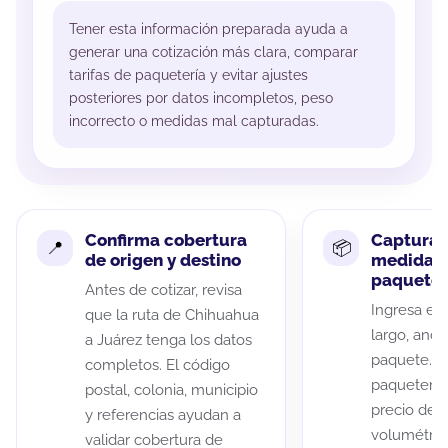
Tener esta información preparada ayuda a
generar una cotización más clara, comparar
tarifas de paquetería y evitar ajustes
posteriores por datos incompletos, peso
incorrecto o medidas mal capturadas.
Confirma cobertura
Captura 
de origen y destino
medidas 
paquete
Antes de cotizar, revisa
Ingresa el 
que la ruta de Chihuahua
largo, anch
a Juárez tenga los datos
paquete. A
completos. El código
paqueterías
postal, colonia, municipio
precio de 
y referencias ayudan a
volumétric
validar cobertura de