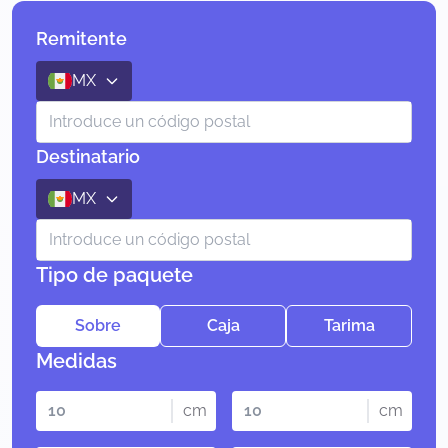
Remitente
MX
Destinatario
MX
Tipo de paquete
Sobre
Caja
Tarima
Medidas
cm
cm