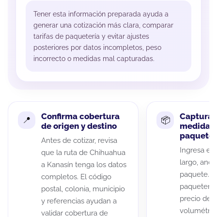
Tener esta información preparada ayuda a
generar una cotización más clara, comparar
tarifas de paquetería y evitar ajustes
posteriores por datos incompletos, peso
incorrecto o medidas mal capturadas.
Confirma cobertura
Captura 
de origen y destino
medidas 
paquete
Antes de cotizar, revisa
Ingresa el 
que la ruta de Chihuahua
largo, anch
a Kanasín tenga los datos
paquete. A
completos. El código
paqueterías
postal, colonia, municipio
precio de 
y referencias ayudan a
volumétric
validar cobertura de