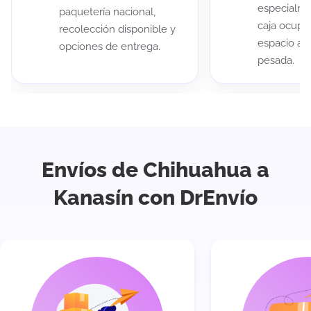
especialme
paquetería nacional,
caja ocup
recolección disponible y
espacio au
opciones de entrega.
pesada.
Envíos de Chihuahua a
Kanasín con DrEnvío