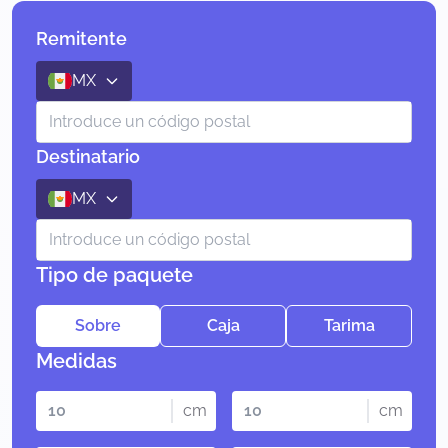
Remitente
MX
Destinatario
MX
Tipo de paquete
Sobre
Caja
Tarima
Medidas
cm
cm