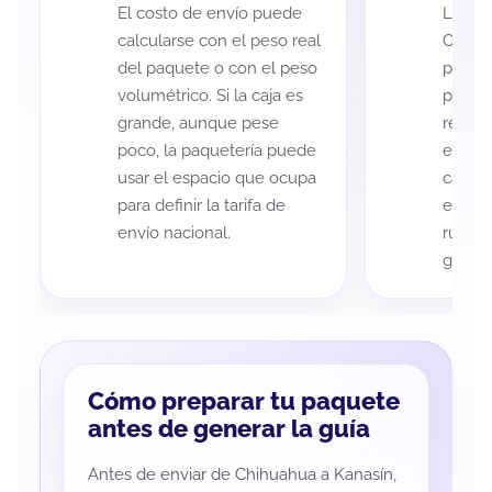
El costo de envío puede
La cob
calcularse con el peso real
Chihu
del paquete o con el peso
puede 
volumétrico. Si la caja es
postal
grande, aunque pese
recole
poco, la paquetería puede
entreg
usar el espacio que ocupa
cada p
para definir la tarifa de
es imp
envío nacional.
ruta a
guía d
Cómo preparar tu paquete
antes de generar la guía
Antes de enviar de Chihuahua a Kanasín,