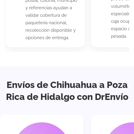
postal, colonia, municipio
volumétric
y referencias ayudan a
especialme
validar cobertura de
caja ocup
paquetería nacional,
espacio au
recolección disponible y
pesada.
opciones de entrega.
Envíos de Chihuahua a Poza
Rica de Hidalgo con DrEnvío