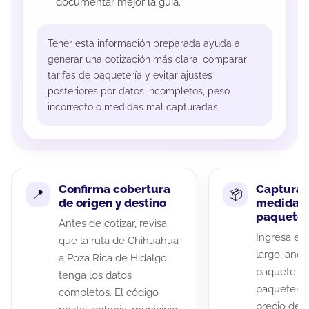
documentar mejor la guía.
Tener esta información preparada ayuda a
generar una cotización más clara, comparar
tarifas de paquetería y evitar ajustes
posteriores por datos incompletos, peso
incorrecto o medidas mal capturadas.
Confirma cobertura
Captura 
de origen y destino
medidas 
paquete
Antes de cotizar, revisa
Ingresa el 
que la ruta de Chihuahua
largo, anch
a Poza Rica de Hidalgo
paquete. A
tenga los datos
paqueterías
completos. El código
precio de 