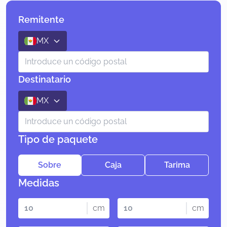
Remitente
MX
Destinatario
MX
Tipo de paquete
Sobre
Caja
Tarima
Medidas
cm
cm