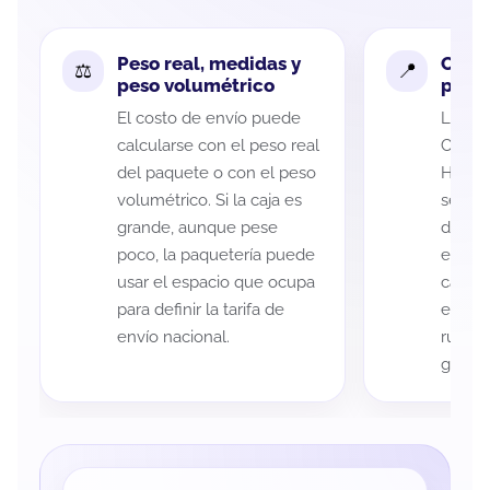
Peso real, medidas y
Cobe
peso volumétrico
paque
El costo de envío puede
La cob
calcularse con el peso real
Chihua
del paquete o con el peso
Hidalg
volumétrico. Si la caja es
según 
grande, aunque pese
de rec
poco, la paquetería puede
entreg
usar el espacio que ocupa
cada p
para definir la tarifa de
es imp
envío nacional.
ruta a
guía d