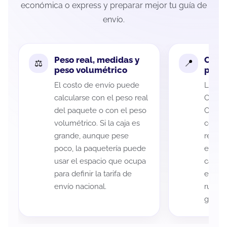
económica o express y preparar mejor tu guía de
envío.
Peso real, medidas y
Cobe
peso volumétrico
paque
El costo de envío puede
La cob
calcularse con el peso real
Chihua
del paquete o con el peso
Cabo p
volumétrico. Si la caja es
código
grande, aunque pese
recole
poco, la paquetería puede
entreg
usar el espacio que ocupa
cada p
para definir la tarifa de
es imp
envío nacional.
ruta a
guía d