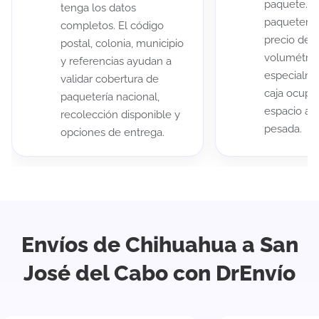
paquete. A
tenga los datos
paqueterías
completos. El código
precio de 
postal, colonia, municipio
volumétric
y referencias ayudan a
especialme
validar cobertura de
caja ocup
paquetería nacional,
espacio au
recolección disponible y
pesada.
opciones de entrega.
Envíos de Chihuahua a San
José del Cabo con DrEnvío