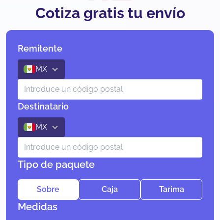
Cotiza gratis tu envío
Remitente
MX
Destinatario
MX
Tipo de paquete
Sobre
Caja
Tarima
Medidas