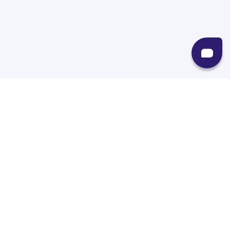
Recursos
Destinos
Políticas
Envíos
Paqueterías
Integraciones
Contacto
Paqueterías
AMPM
99minutos
iVoy