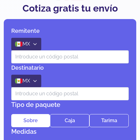
Cotiza gratis tu envío
Remitente
MX
Destinatario
MX
Tipo de paquete
Sobre
Caja
Tarima
Medidas