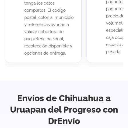
paquete. A
tenga los datos
paqueterías
completos. El código
precio de 
postal, colonia, municipio
volumétric
y referencias ayudan a
especialme
validar cobertura de
caja ocup
paquetería nacional,
espacio au
recolección disponible y
pesada.
opciones de entrega.
Envíos de Chihuahua a
Uruapan del Progreso con
DrEnvío