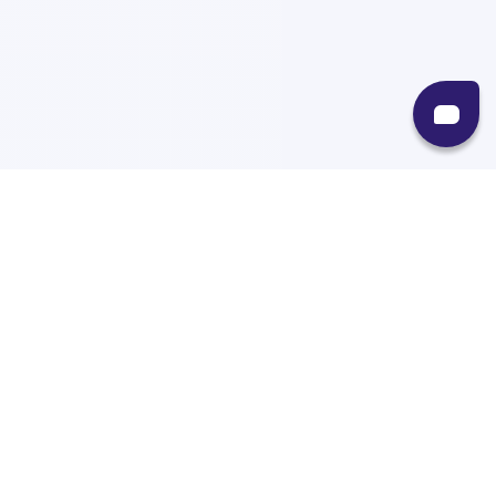
Recursos
Destinos
Políticas
Envíos
Paqueterías
Integraciones
Contacto
Paqueterías
AMPM
99minutos
iVoy