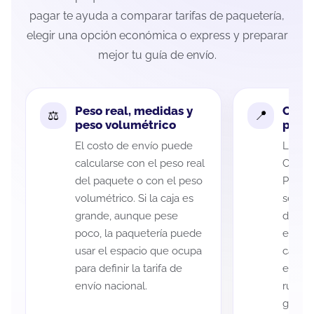
pagar te ayuda a comparar tarifas de paquetería,
elegir una opción económica o express y preparar
mejor tu guía de envío.
Peso real, medidas y
Cobe
peso volumétrico
paque
El costo de envío puede
La cob
calcularse con el peso real
Chihu
del paquete o con el peso
Progre
volumétrico. Si la caja es
según 
grande, aunque pese
de rec
poco, la paquetería puede
entreg
usar el espacio que ocupa
cada p
para definir la tarifa de
es imp
envío nacional.
ruta a
guía d