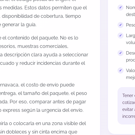
us medidas. Estos datos permiten que el
Nomb
dest
 disponibilidad de cobertura, tiempo
generar la guía.
Peso
Larg
el contenido del paquete. No es lo
volu
esorios, muestras comerciales,
Desc
na descripción clara ayuda a seleccionar
prod
cuado y reducir incidencias durante el
Val
mejo
rnavaca, el costo de envío puede
entrega, el tamaño del paquete, el peso
Tener
onada. Por eso, comparar antes de pagar
cotiza
evitar
o express según la urgencia del envío.
incorr
rla o colocarla en una zona visible del
sin dobleces y sin cinta encima que