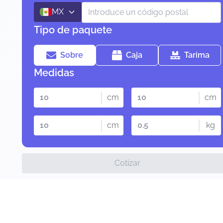
MX
Tipo de paquete
Sobre
Caja
Tarima
Medidas
cm
cm
cm
kg
Cotizar