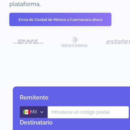
plataforma.
Envía de Ciudad de México a Cuernavaca ahora
Remitente
MX
Destinatario