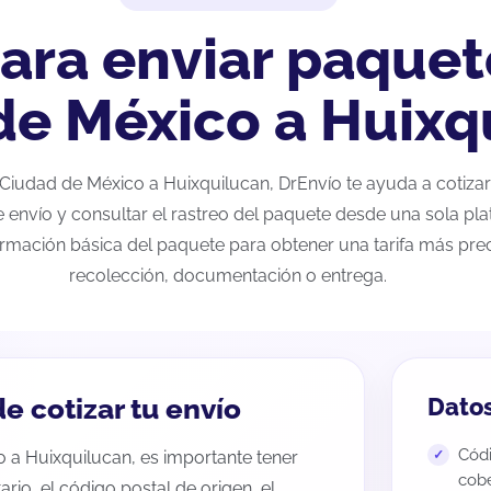
ara enviar paquet
de México a Huixq
e Ciudad de México a Huixquilucan, DrEnvío te ayuda a cotiza
e envío y consultar el rastreo del paquete desde una sola pla
ormación básica del paquete para obtener una tarifa más preci
recolección, documentación o entrega.
e cotizar tu envío
Datos
Códi
o a Huixquilucan, es importante tener
cobe
tario, el código postal de origen, el