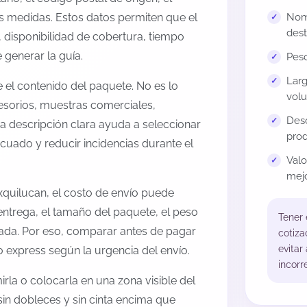
us medidas. Estos datos permiten que el
Nomb
dest
 disponibilidad de cobertura, tiempo
generar la guía.
Peso
Larg
el contenido del paquete. No es lo
volu
esorios, muestras comerciales,
Desc
na descripción clara ayuda a seleccionar
prod
cuado y reducir incidencias durante el
Val
mejo
quilucan, el costo de envío puede
entrega, el tamaño del paquete, el peso
Tener
onada. Por eso, comparar antes de pagar
cotiza
evitar
o express según la urgencia del envío.
incorr
rla o colocarla en una zona visible del
sin dobleces y sin cinta encima que