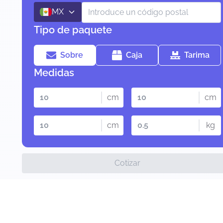
MX
Tipo de paquete
Sobre
Caja
Tarima
Medidas
cm
cm
cm
kg
Cotizar