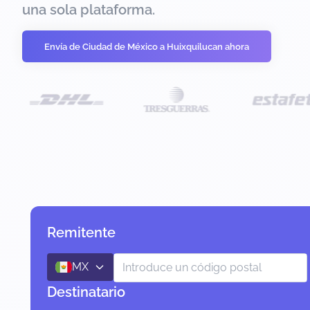
una sola plataforma.
Envía de Ciudad de México a Huixquilucan ahora
Remitente
MX
Destinatario