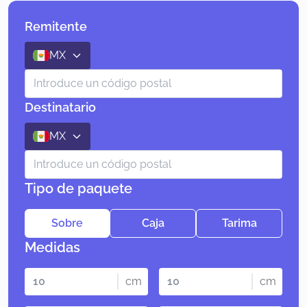
Remitente
MX
Destinatario
MX
Tipo de paquete
Sobre
Caja
Tarima
Medidas
cm
cm