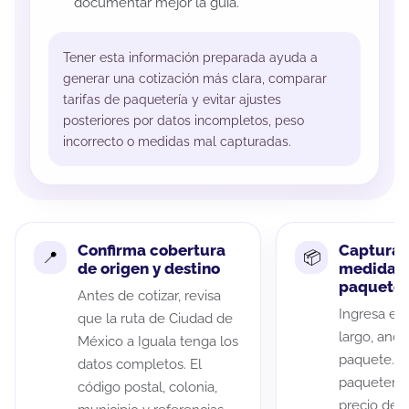
documentar mejor la guía.
Tener esta información preparada ayuda a
generar una cotización más clara, comparar
tarifas de paquetería y evitar ajustes
posteriores por datos incompletos, peso
incorrecto o medidas mal capturadas.
Confirma cobertura
Captura 
de origen y destino
medidas 
paquete
Antes de cotizar, revisa
Ingresa el 
que la ruta de Ciudad de
largo, anch
México a Iguala tenga los
paquete. A
datos completos. El
paqueterías
código postal, colonia,
precio de 