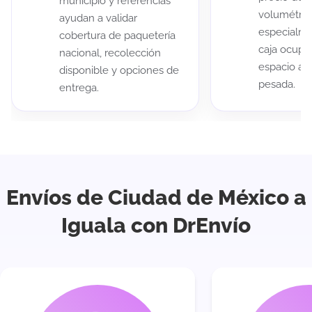
municipio y referencias
volumétric
ayudan a validar
especialme
cobertura de paquetería
caja ocup
nacional, recolección
espacio au
disponible y opciones de
pesada.
entrega.
Envíos de Ciudad de México a
Iguala con DrEnvío