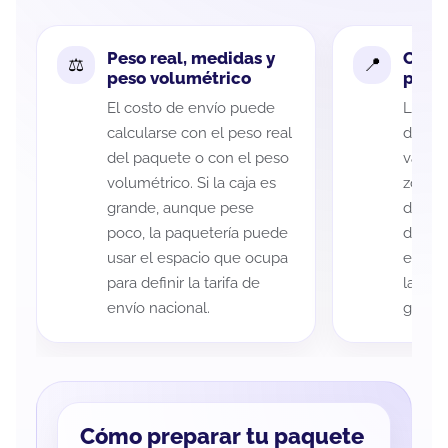
Peso real, medidas y
Cobe
peso volumétrico
paque
El costo de envío puede
La cob
calcularse con el peso real
de Méx
del paquete o con el peso
variar
volumétrico. Si la caja es
zona d
grande, aunque pese
de ent
poco, la paquetería puede
de cad
usar el espacio que ocupa
eso es
para definir la tarifa de
la rut
envío nacional.
guía d
Cómo preparar tu paquete