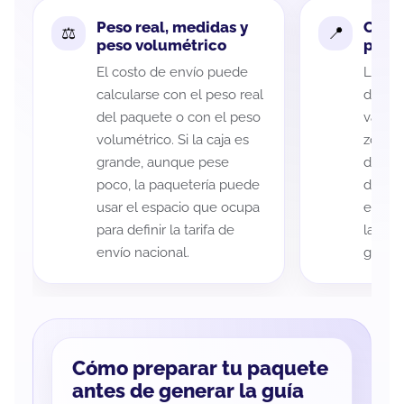
Peso real, medidas y
Cobe
peso volumétrico
paque
El costo de envío puede
La cob
calcularse con el peso real
de Mé
del paquete o con el peso
variar
volumétrico. Si la caja es
zona d
grande, aunque pese
de ent
poco, la paquetería puede
de cad
usar el espacio que ocupa
eso es
para definir la tarifa de
la rut
envío nacional.
guía d
Cómo preparar tu paquete
antes de generar la guía