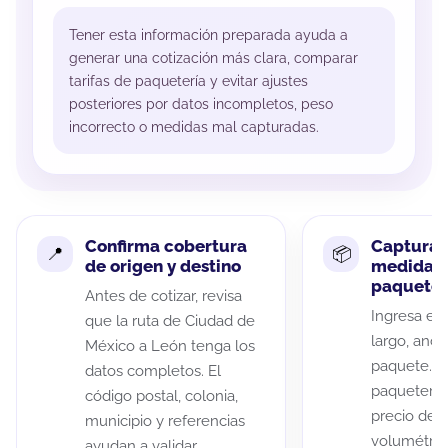
Tener esta información preparada ayuda a
generar una cotización más clara, comparar
tarifas de paquetería y evitar ajustes
posteriores por datos incompletos, peso
incorrecto o medidas mal capturadas.
Confirma cobertura
Captura 
de origen y destino
medidas 
paquete
Antes de cotizar, revisa
Ingresa el 
que la ruta de Ciudad de
largo, anch
México a León tenga los
paquete. A
datos completos. El
paqueterías
código postal, colonia,
precio de 
municipio y referencias
volumétric
ayudan a validar