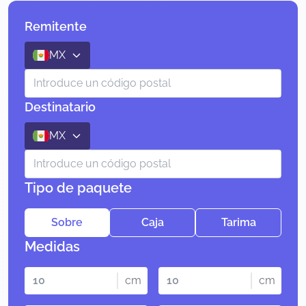
Remitente
MX
Destinatario
MX
Tipo de paquete
Sobre
Caja
Tarima
Medidas
cm
cm