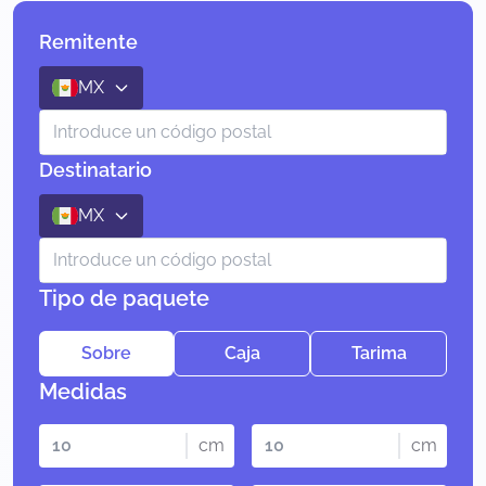
Remitente
MX
Destinatario
MX
Tipo de paquete
Sobre
Caja
Tarima
Medidas
cm
cm