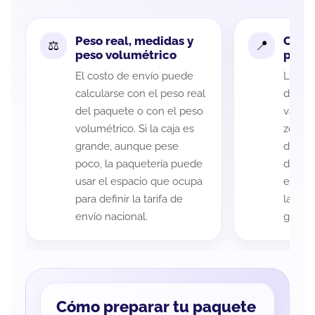
Peso real, medidas y
Cobe
peso volumétrico
paque
El costo de envío puede
La cob
calcularse con el peso real
de Mé
del paquete o con el peso
variar
volumétrico. Si la caja es
zona d
grande, aunque pese
de ent
poco, la paquetería puede
de cad
usar el espacio que ocupa
eso es
para definir la tarifa de
la rut
envío nacional.
guía d
Cómo preparar tu paquete