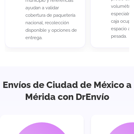
municipio y referencias
volumétric
ayudan a validar
especialme
cobertura de paquetería
caja ocup
nacional, recolección
espacio au
disponible y opciones de
pesada.
entrega.
Envíos de Ciudad de México a
Mérida con DrEnvío