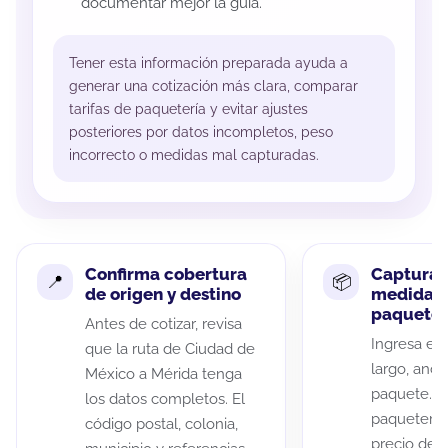
documentar mejor la guía.
Tener esta información preparada ayuda a
generar una cotización más clara, comparar
tarifas de paquetería y evitar ajustes
posteriores por datos incompletos, peso
incorrecto o medidas mal capturadas.
Confirma cobertura
Captura 
de origen y destino
medidas 
paquete
Antes de cotizar, revisa
Ingresa el 
que la ruta de Ciudad de
largo, anch
México a Mérida tenga
paquete. A
los datos completos. El
paqueterías
código postal, colonia,
precio de 