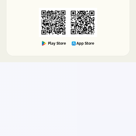
Play Store
App Store