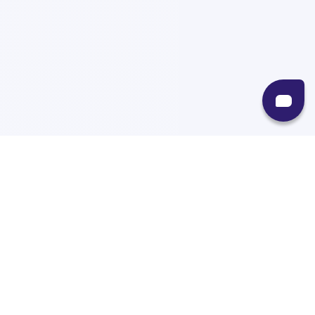
Recursos
Destinos
Políticas
Envíos
Paqueterías
Integraciones
Contacto
Paqueterías
AMPM