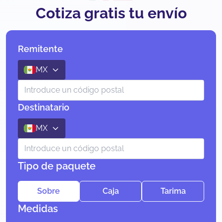
Cotiza gratis tu envío
Remitente
MX
Destinatario
MX
Tipo de paquete
Sobre
Caja
Tarima
Medidas