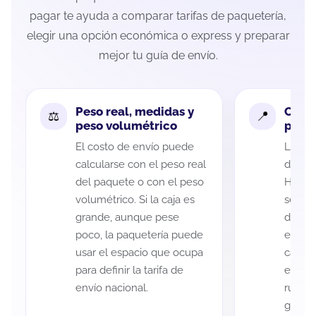
pagar te ayuda a comparar tarifas de paquetería,
elegir una opción económica o express y preparar
mejor tu guía de envío.
Peso real, medidas y
Cobe
peso volumétrico
paque
El costo de envío puede
La cob
calcularse con el peso real
de Méx
del paquete o con el peso
Hidalg
volumétrico. Si la caja es
según 
grande, aunque pese
de rec
poco, la paquetería puede
entreg
usar el espacio que ocupa
cada p
para definir la tarifa de
es imp
envío nacional.
ruta a
guía d