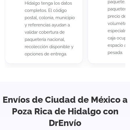
paquete. A
Hidalgo tenga los datos
paqueterías
completos. El código
precio de 
postal, colonia, municipio
volumétric
y referencias ayudan a
especialme
validar cobertura de
caja ocup
paquetería nacional,
espacio au
recolección disponible y
pesada.
opciones de entrega.
Envíos de Ciudad de México a
Poza Rica de Hidalgo con
DrEnvío