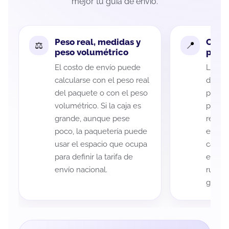
mejor tu guía de envío.
Peso real, medidas y
Cobe
peso volumétrico
paque
El costo de envío puede
La cob
calcularse con el peso real
de Méx
del paquete o con el peso
puede 
volumétrico. Si la caja es
postal
grande, aunque pese
recole
poco, la paquetería puede
entreg
usar el espacio que ocupa
cada p
para definir la tarifa de
es imp
envío nacional.
ruta a
guía d