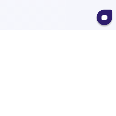
Recursos
Destinos
Políticas
Envíos
Paqueterías
Integraciones
Contacto
Paqueterías
AMPM
99minutos
iVoy
Estafeta
J&T Express