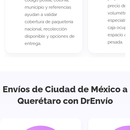
código postal, colonia,
precio de 
municipio y referencias
volumétric
ayudan a validar
especialme
cobertura de paquetería
caja ocup
nacional, recolección
espacio au
disponible y opciones de
pesada.
entrega.
Envíos de Ciudad de México a
Querétaro con DrEnvío