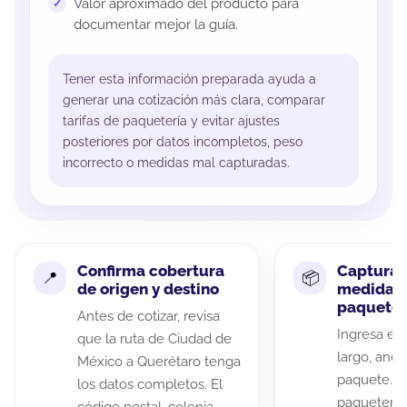
Valor aproximado del producto para
documentar mejor la guía.
Tener esta información preparada ayuda a
generar una cotización más clara, comparar
tarifas de paquetería y evitar ajustes
posteriores por datos incompletos, peso
incorrecto o medidas mal capturadas.
Confirma cobertura
Captura 
de origen y destino
medidas 
paquete
Antes de cotizar, revisa
Ingresa el 
que la ruta de Ciudad de
largo, anch
México a Querétaro tenga
paquete. A
los datos completos. El
paqueterías