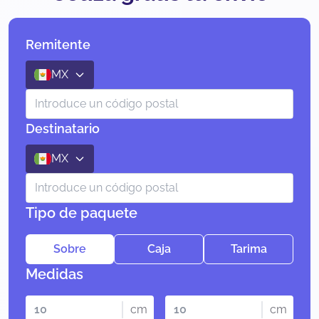
Remitente
MX
Destinatario
MX
Tipo de paquete
Sobre
Caja
Tarima
Medidas
cm
cm