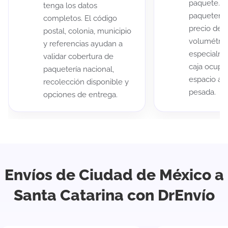
paquete. A
tenga los datos
paqueterías
completos. El código
precio de 
postal, colonia, municipio
volumétric
y referencias ayudan a
especialme
validar cobertura de
caja ocup
paquetería nacional,
espacio au
recolección disponible y
pesada.
opciones de entrega.
Envíos de Ciudad de México a
Santa Catarina con DrEnvío