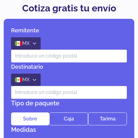
Cotiza gratis tu envío
Remitente
MX
Destinatario
MX
Tipo de paquete
Sobre
Caja
Tarima
Medidas