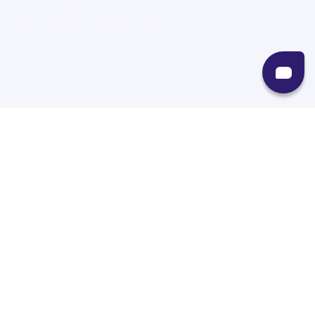
Recursos
Destinos
Políticas
Envíos
Paqueterías
Integraciones
Contacto
Paqueterías
AMPM
99minutos
iVoy