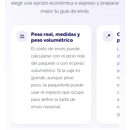
elegir una opción económica o express y preparar
mejor tu guía de envío.
Peso real, medidas y
Cobe
peso volumétrico
paque
El costo de envío puede
La cob
calcularse con el peso real
de Méx
del paquete o con el peso
puede 
volumétrico. Si la caja es
postal
grande, aunque pese
recole
poco, la paquetería puede
entreg
usar el espacio que ocupa
cada p
para definir la tarifa de
es imp
envío nacional.
ruta a
guía d