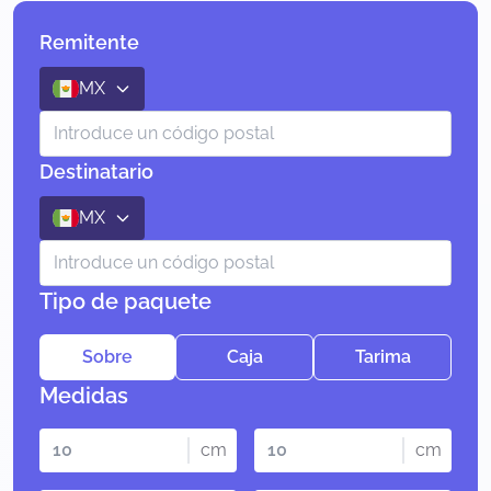
Remitente
MX
Destinatario
MX
Tipo de paquete
Sobre
Caja
Tarima
Medidas
cm
cm