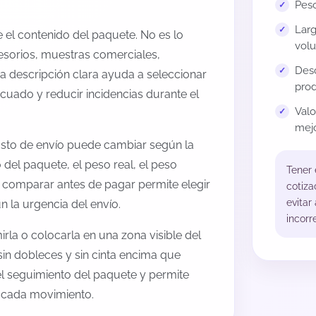
Peso
Larg
el contenido del paquete. No es lo
volu
esorios, muestras comerciales,
Desc
na descripción clara ayuda a seleccionar
prod
cuado y reducir incidencias durante el
Val
mejo
osto de envío puede cambiar según la
 del paquete, el peso real, el peso
Tener
, comparar antes de pagar permite elegir
cotiza
evitar
 la urgencia del envío.
incorr
rla o colocarla en una zona visible del
sin dobleces y sin cinta encima que
 el seguimiento del paquete y permite
a cada movimiento.