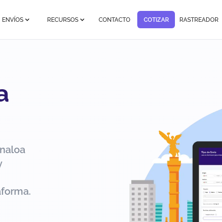
ENVÍOS
RECURSOS
CONTACTO
COTIZAR
RASTREADOR
a
inaloa
y
aforma.