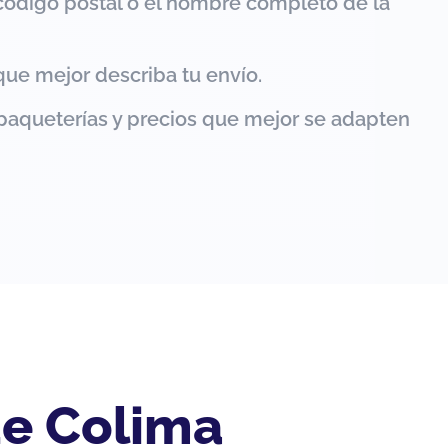
código postal o el nombre completo de la
que mejor describa tu envío.
paqueterías y precios que mejor se adapten
de Colima