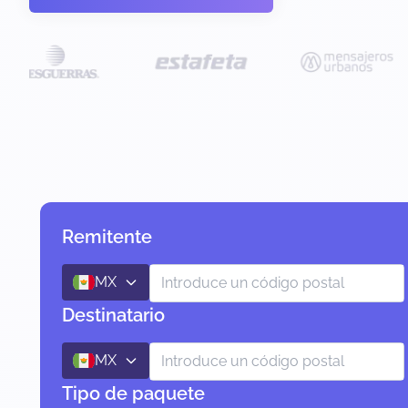
Remitente
MX
Destinatario
MX
Tipo de paquete