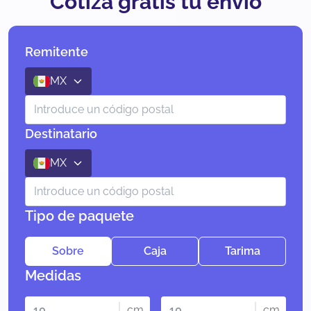
Cotiza gratis tu envío
Remitente
MX
Destinatario
MX
Tipo de paquete
Sobre
Caja
Tarima
Medidas
cm
cm