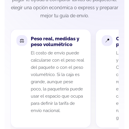
elegir una opción económica o express y preparar
mejor tu guía de envío.
Peso real, medidas y
Cobe
peso volumétrico
paque
El costo de envío puede
La cob
calcularse con el peso real
y San 
del paquete o con el peso
Casas 
volumétrico. Si la caja es
código
grande, aunque pese
recole
poco, la paquetería puede
entreg
usar el espacio que ocupa
cada p
para definir la tarifa de
es imp
envío nacional.
ruta a
guía d