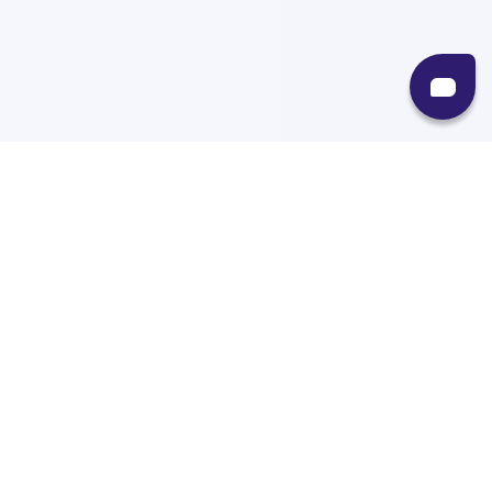
Recursos
Destinos
Políticas
Envíos
Paqueterías
Integraciones
Contacto
Paqueterías
AMPM
99minutos
iVoy
Estafeta
J&T Express