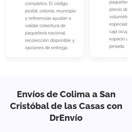
paqueterías
completos. El código
precio de 
postal, colonia, municipio
volumétric
y referencias ayudan a
especialme
validar cobertura de
caja ocup
paquetería nacional,
espacio au
recolección disponible y
pesada.
opciones de entrega.
Envíos de Colima a San
Cristóbal de las Casas con
DrEnvío