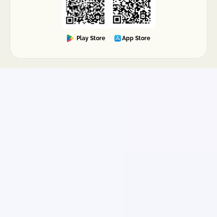
Play Store
App Store