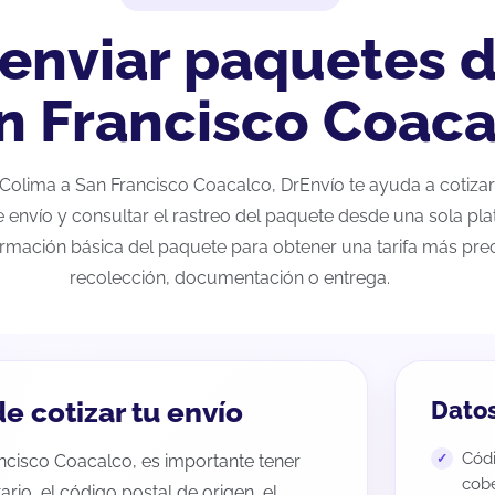
 enviar paquetes 
n Francisco Coac
e Colima a San Francisco Coacalco, DrEnvío te ayuda a cotiza
e envío y consultar el rastreo del paquete desde una sola pla
ormación básica del paquete para obtener una tarifa más preci
recolección, documentación o entrega.
e cotizar tu envío
Datos
Códi
ancisco Coacalco, es importante tener
cobe
tario, el código postal de origen, el