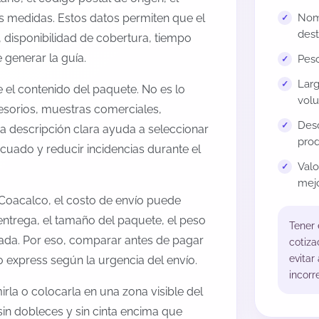
us medidas. Estos datos permiten que el
Nomb
dest
 disponibilidad de cobertura, tiempo
generar la guía.
Peso
Larg
el contenido del paquete. No es lo
volu
esorios, muestras comerciales,
Desc
na descripción clara ayuda a seleccionar
prod
cuado y reducir incidencias durante el
Val
mejo
Coacalco, el costo de envío puede
entrega, el tamaño del paquete, el peso
Tener
onada. Por eso, comparar antes de pagar
cotiza
evitar
o express según la urgencia del envío.
incorr
rla o colocarla en una zona visible del
sin dobleces y sin cinta encima que