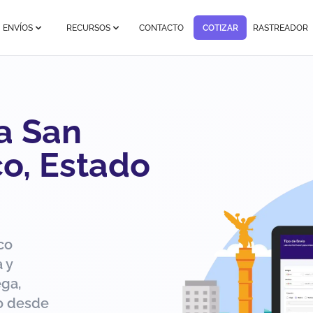
ENVÍOS
RECURSOS
CONTACTO
COTIZAR
RASTREADOR
a San
o, Estado
co
 y
ega,
ío desde