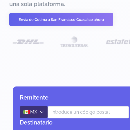
una sola plataforma.
Envía de Colima a San Francisco Coacalco ahora
Remitente
MX
Destinatario