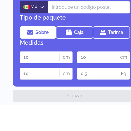
MX
Tipo de paquete
Sobre
Caja
Tarima
Medidas
cm
cm
cm
kg
Cotizar