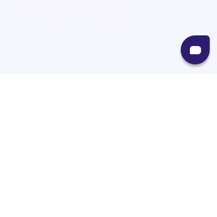
Recursos
Destinos
Políticas
Envíos
Paqueterías
Integraciones
Contacto
Paqueterías
AMPM
99minutos
iVoy