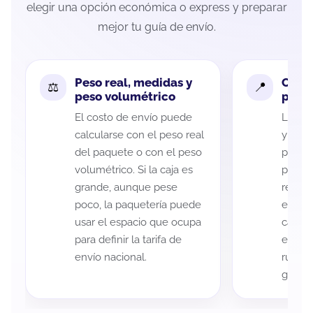
elegir una opción económica o express y preparar
mejor tu guía de envío.
Peso real, medidas y
Cobe
peso volumétrico
paque
El costo de envío puede
La cob
calcularse con el peso real
y San 
del paquete o con el peso
puede 
volumétrico. Si la caja es
postal
grande, aunque pese
recole
poco, la paquetería puede
entreg
usar el espacio que ocupa
cada p
para definir la tarifa de
es imp
envío nacional.
ruta a
guía d