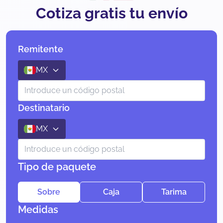
Cotiza gratis tu envío
Remitente
MX
Destinatario
MX
Tipo de paquete
Sobre
Caja
Tarima
Medidas