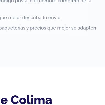
código postal o el nombre completo de la
que mejor describa tu envío.
paqueterías y precios que mejor se adapten
de Colima