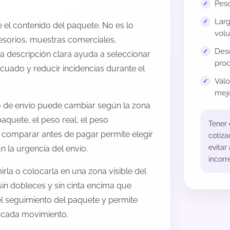
Peso
Larg
el contenido del paquete. No es lo
volu
esorios, muestras comerciales,
Desc
na descripción clara ayuda a seleccionar
prod
cuado y reducir incidencias durante el
Val
mejo
to de envío puede cambiar según la zona
aquete, el peso real, el peso
Tener
, comparar antes de pagar permite elegir
cotiza
evitar
 la urgencia del envío.
incorr
rla o colocarla en una zona visible del
sin dobleces y sin cinta encima que
 el seguimiento del paquete y permite
a cada movimiento.