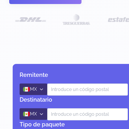
Remitente
MX
Destinatario
MX
Tipo de paquete