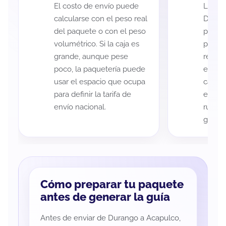
El costo de envío puede
La cob
calcularse con el peso real
Duran
del paquete o con el peso
puede 
volumétrico. Si la caja es
postal
grande, aunque pese
recole
poco, la paquetería puede
entreg
usar el espacio que ocupa
cada p
para definir la tarifa de
es imp
envío nacional.
ruta a
guía d
Cómo preparar tu paquete
antes de generar la guía
Antes de enviar de Durango a Acapulco,