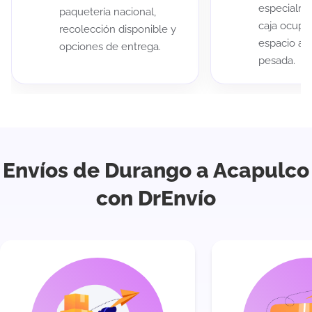
especialme
paquetería nacional,
caja ocup
recolección disponible y
espacio au
opciones de entrega.
pesada.
Envíos de Durango a Acapulco
con DrEnvío