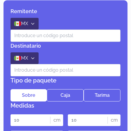
Remitente
MX
Destinatario
MX
Tipo de paquete
Sobre
Caja
Tarima
Medidas
cm
cm