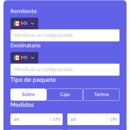
Remitente
MX
Destinatario
MX
Tipo de paquete
Sobre
Caja
Tarima
Medidas
cm
cm