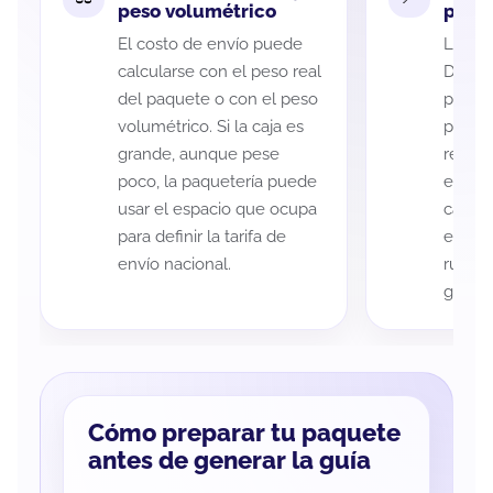
peso volumétrico
paque
El costo de envío puede
La cob
calcularse con el peso real
Duran
del paquete o con el peso
puede 
volumétrico. Si la caja es
postal
grande, aunque pese
recole
poco, la paquetería puede
entreg
usar el espacio que ocupa
cada p
para definir la tarifa de
es imp
envío nacional.
ruta a
guía d
Cómo preparar tu paquete
antes de generar la guía