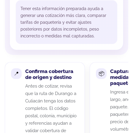
Tener esta información preparada ayuda a
generar una cotización más clara, comparar
tarifas de paquetería y evitar ajustes
posteriores por datos incompletos, peso
incorrecto o medidas mal capturadas.
Confirma cobertura
Captura 
de origen y destino
medidas 
paquete
Antes de cotizar, revisa
Ingresa el 
que la ruta de Durango a
largo, anch
Culiacán tenga los datos
paquete. A
completos. El código
paqueterías
postal, colonia, municipio
precio de 
y referencias ayudan a
volumétric
validar cobertura de