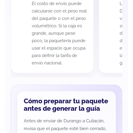
El costo de envío puede
La cob
calcularse con el peso real
Duran
del paquete o con el peso
variar
volumétrico. Si la caja es
zona d
grande, aunque pese
de ent
poco, la paquetería puede
de cad
usar el espacio que ocupa
eso es
para definir la tarifa de
la rut
envío nacional.
guía d
Cómo preparar tu paquete
antes de generar la guía
Antes de enviar de Durango a Culiacán,
revisa que el paquete esté bien cerrado,