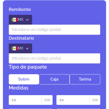
Remitente
MX
Destinatario
MX
Tipo de paquete
Sobre
Caja
Tarima
Medidas
cm
cm