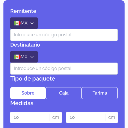
Remitente
MX
Destinatario
MX
Tipo de paquete
Sobre
Caja
Tarima
Medidas
cm
cm