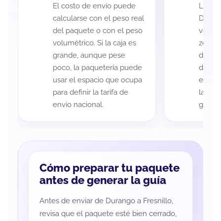
El costo de envío puede
La cob
calcularse con el peso real
Durang
del paquete o con el peso
variar
volumétrico. Si la caja es
zona d
grande, aunque pese
de ent
poco, la paquetería puede
de cad
usar el espacio que ocupa
eso es
para definir la tarifa de
la rut
envío nacional.
guía d
Cómo preparar tu paquete
antes de generar la guía
Antes de enviar de Durango a Fresnillo,
revisa que el paquete esté bien cerrado,