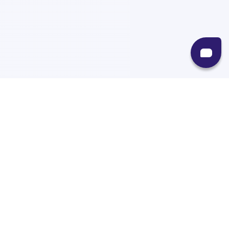
Recursos
Destinos
Políticas
Envíos
Paqueterías
Integraciones
Contacto
Paqueterías
AMPM
99minutos
iVoy