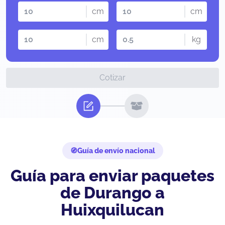
cm
cm
cm
kg
Cotizar
Guía de envío nacional
Guía para enviar paquetes
de Durango a
Huixquilucan