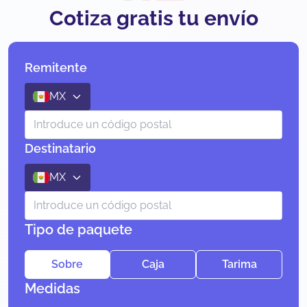
Cotiza gratis tu envío
Remitente
MX
Destinatario
MX
Tipo de paquete
Sobre
Caja
Tarima
Medidas