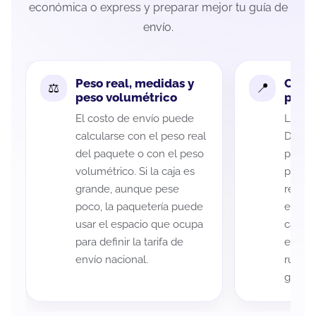
económica o express y preparar mejor tu guía de
envío.
Peso real, medidas y
Cobe
peso volumétrico
paque
El costo de envío puede
La cob
calcularse con el peso real
Durang
del paquete o con el peso
puede 
volumétrico. Si la caja es
postal
grande, aunque pese
recole
poco, la paquetería puede
entreg
usar el espacio que ocupa
cada p
para definir la tarifa de
es imp
envío nacional.
ruta a
guía d