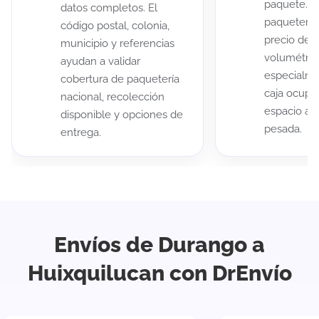
paquete. A
datos completos. El
paqueterías
código postal, colonia,
precio de 
municipio y referencias
volumétric
ayudan a validar
especialme
cobertura de paquetería
caja ocup
nacional, recolección
espacio au
disponible y opciones de
pesada.
entrega.
Envíos de Durango a
Huixquilucan con DrEnvío