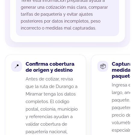
Tener esta información preparada ayuda a
generar una cotización más clara, comparar
tarifas de paquetería y evitar ajustes
posteriores por datos incompletos, peso
incorrecto o medidas mal capturadas.
Confirma cobertura
Captura 
de origen y destino
medidas 
paquete
Antes de cotizar, revisa
Ingresa el 
que la ruta de Durango a
largo, anch
Miramar tenga los datos
paquete. A
completos. El código
paqueterías
postal, colonia, municipio
precio de 
y referencias ayudan a
volumétric
validar cobertura de
especialme
paquetería nacional,