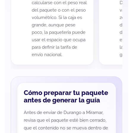
calcularse con el peso real
Duran
del paquete o con el peso
variar
volumétrico. Si la caja es
zona d
grande, aunque pese
de ent
poco, la paquetería puede
de cad
usar el espacio que ocupa
eso es
para definir la tarifa de
la rut
envío nacional.
guía d
Cómo preparar tu paquete
antes de generar la guía
Antes de enviar de Durango a Miramar,
revisa que el paquete esté bien cerrado,
que el contenido no se mueva dentro de