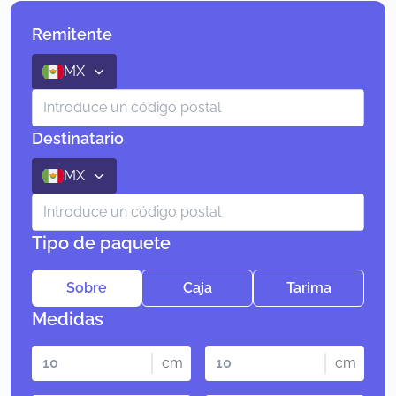
Remitente
MX
Destinatario
MX
Tipo de paquete
Sobre
Caja
Tarima
Medidas
cm
cm