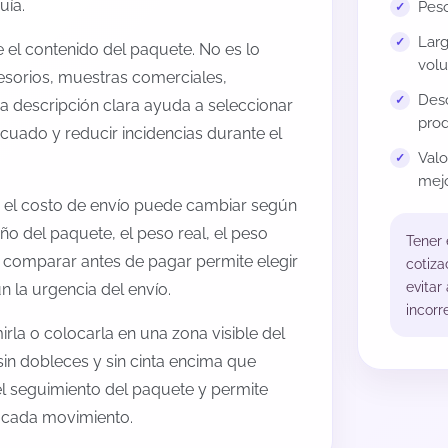
uía.
Peso
Larg
el contenido del paquete. No es lo
volu
esorios, muestras comerciales,
Desc
na descripción clara ayuda a seleccionar
prod
cuado y reducir incidencias durante el
Val
mejo
 el costo de envío puede cambiar según
ño del paquete, el peso real, el peso
Tener
, comparar antes de pagar permite elegir
cotiza
evitar
 la urgencia del envío.
incorr
rla o colocarla en una zona visible del
sin dobleces y sin cinta encima que
 el seguimiento del paquete y permite
a cada movimiento.