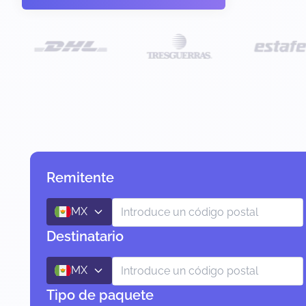
Remitente
MX
Destinatario
MX
Tipo de paquete