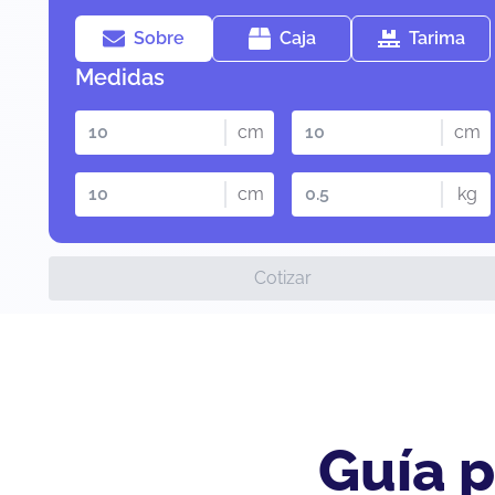
Sobre
Caja
Tarima
Medidas
cm
cm
cm
kg
Cotizar
Guía p