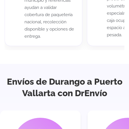
municipio y referencias
volumétric
ayudan a validar
especialme
cobertura de paquetería
caja ocup
nacional, recolección
espacio au
disponible y opciones de
pesada.
entrega.
Envíos de Durango a Puerto
Vallarta con DrEnvío