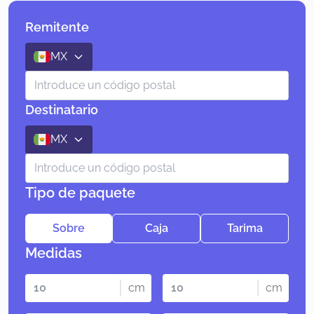
Remitente
MX
Destinatario
MX
Tipo de paquete
Sobre
Caja
Tarima
Medidas
cm
cm