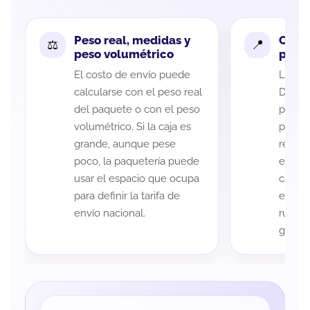
Peso real, medidas y
Cobe
peso volumétrico
paque
El costo de envío puede
La cob
calcularse con el peso real
Durang
del paquete o con el peso
puede 
volumétrico. Si la caja es
postal
grande, aunque pese
recole
poco, la paquetería puede
entreg
usar el espacio que ocupa
cada p
para definir la tarifa de
es imp
envío nacional.
ruta a
guía d