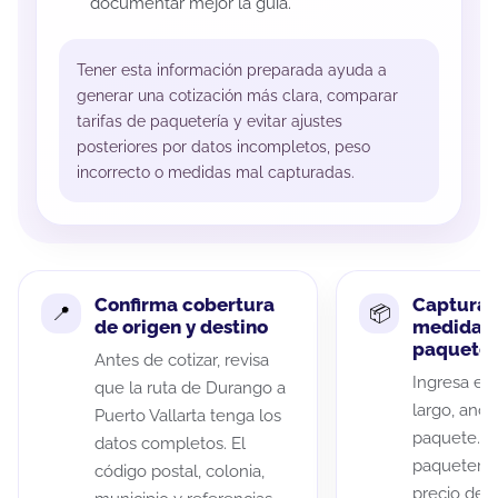
documentar mejor la guía.
Tener esta información preparada ayuda a
generar una cotización más clara, comparar
tarifas de paquetería y evitar ajustes
posteriores por datos incompletos, peso
incorrecto o medidas mal capturadas.
Confirma cobertura
Captura 
de origen y destino
medidas 
paquete
Antes de cotizar, revisa
Ingresa el 
que la ruta de Durango a
largo, anch
Puerto Vallarta tenga los
paquete. A
datos completos. El
paqueterías
código postal, colonia,
precio de 